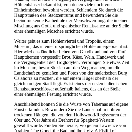
Höhlenhäuser bekannt ist, von denen viele noch von
Einheimischen bewohnt werden. Schlendern Sie durch die
Hauptstraßen des Stadtzentrums und bewundern Sie die
beeindruckende Kathedrale der Menschwerdung, die in einer
Mischung aus Gotik und spanischer Renaissance an der Stelle
einer ehemaligen Moschee errichtet wurde.
Weiter geht es zum Höhlenviertel und Tropolis, einem
Museum, das in einer ursprünglichen Höhle untergebracht ist.
Hier wird das ländliche Leben von Guadix anhand von fünf
Hauptthemen vorgestellt: Brot, Käse, Wein, Handwerk und
die Vergangenheit der Troglodyten. Verbringen Sie etwas Zeit
im Museum, bevor Sie sich auf den Weg machen, um die
Landschaft zu genießen und Fotos von der malerischen Burg
Calahorra zu machen, die auf einem Hügel oberhalb der
gleichnamigen Stadt liegt. Es ist eines der ersten italienischen
Renaissanceschlösser außerhalb Italiens, das an der Stelle
einer ehemaligen Festung errichtet wurde.
Anschließend können Sie die Wüste von Tabernas auf eigene
Faust erkunden. Bewundern Sie die Landschaft mit ihren
trockenen Hängen, die von den Hollywood-Regisseuren der
60er und 70er Jahre als Drehort für Spaghetti-Western
gewählt wurde. Finden Sie heraus, wo genau Lawrence von
Arabien, The Good, the Bad and the Ugly, A Fistful of