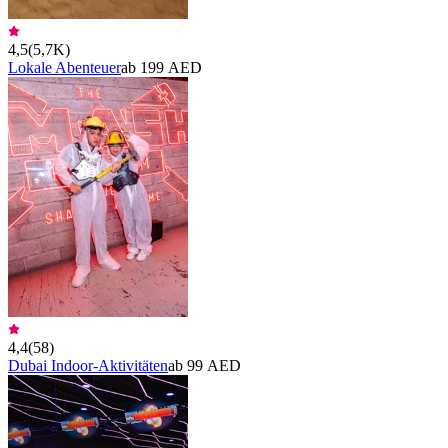
4,5
(
5,7K
)
Lokale Abenteuer
ab 199 AED
4,4
(
58
)
Dubai Indoor-Aktivitäten
ab 99 AED