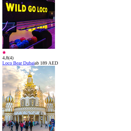
4,8
(
4
)
Loco Bear Dubai
ab 189 AED