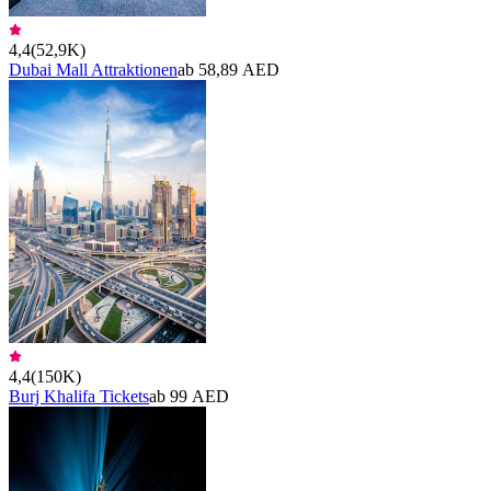
4,4
(
52,9K
)
Dubai Mall Attraktionen
ab 58,89 AED
4,4
(
150K
)
Burj Khalifa Tickets
ab 99 AED