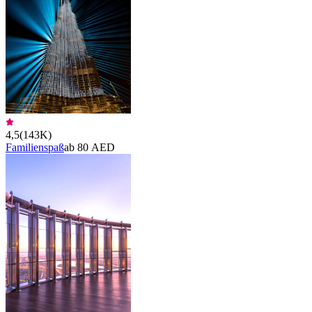
4,5
(
143K
)
Familienspaß
ab 80 AED