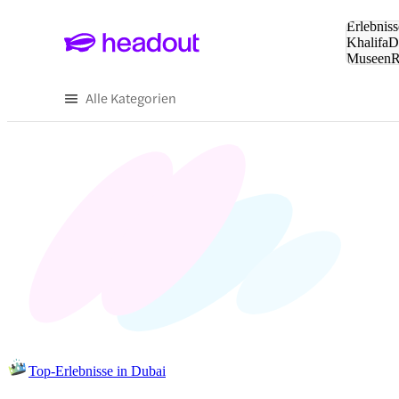
Suche:
Erlebniss
Khalifa
D
Museen
und Städ
Alle Kategorien
Top-Erlebnisse in Dubai