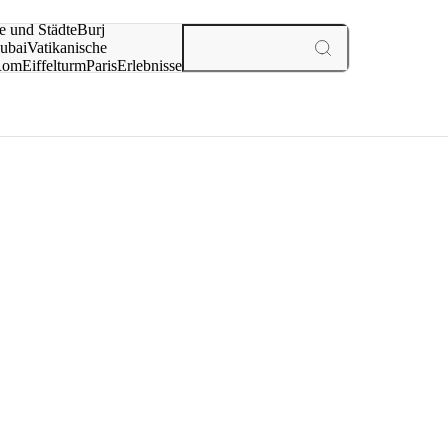
e und Städte
Burj
ubai
Vatikanische
Rom
Eiffelturm
Paris
Erlebnisse
te