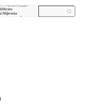
 и городов
Бурдж-
ай
Музеи
м
Эйфелева
ж
мероприятий и
н