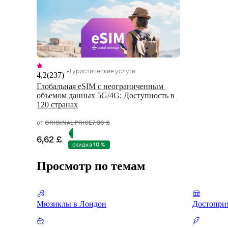
Туристические услуги
4,2
(
237
)
Глобальная eSIM с неограниченным 
объемом данных 5G/4G: Доступность в 
120 странах
от
ORIGINAL PRICE
7,36 £
6,62 £
скидка 10 %
Просмотр по темам
Мюзиклы в Лондон
Достопри