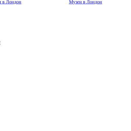
и в Лондон
Музеи в Лондон
я