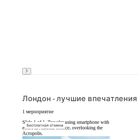
Лондон - лучшие впечатления
1 мероприятие
Slide 1 of 1, Traveler using smartphone with
Бесплатная отмена
eSIM in Athens, Greece, overlooking the
Acropolis.