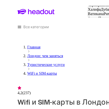
Поиск
мероприятий
Халифа
Дуб
Ватикана
Ри
башня
Пари
городов
Все категории
Главная
Лондон: чем заняться
Туристические услуги
WiFi и SIM-карты
4,2
(
237
)
Wifi и SIM-карты в Лондо