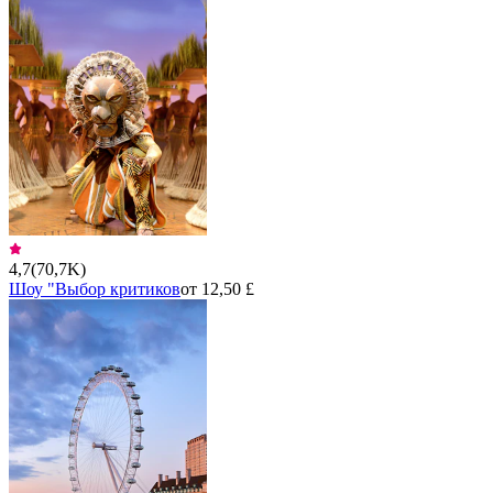
4,7
(
70,7K
)
Шоу "Выбор критиков
от 12,50 £