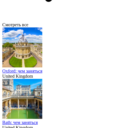
Смотреть все
Oxford: чем заняться
United Kingdom
Bath: чем заняться
United Kingdom