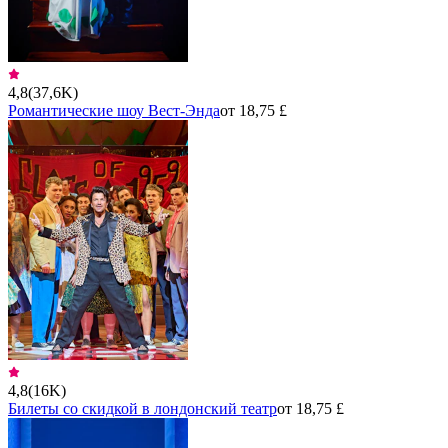
4,8
(
37,6K
)
Романтические шоу Вест-Энда
от 18,75 £
4,8
(
16K
)
Билеты со скидкой в лондонский театр
от 18,75 £