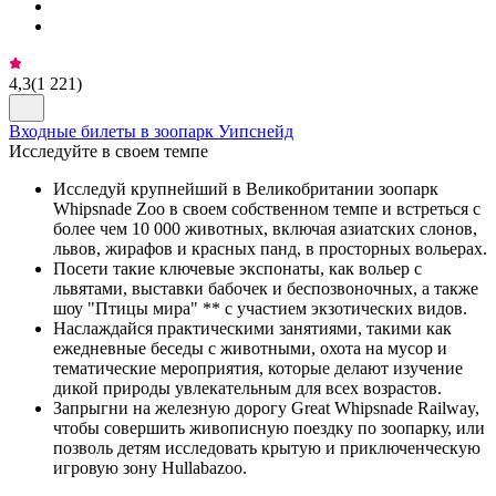
4,3
(
1 221
)
Входные билеты в зоопарк Уипснейд
Исследуйте в своем темпе
Исследуй крупнейший в Великобритании зоопарк
Whipsnade Zoo в своем собственном темпе и встреться с
более чем 10 000 животных, включая азиатских слонов,
львов, жирафов и красных панд, в просторных вольерах.
Посети такие ключевые экспонаты, как вольер с
львятами, выставки бабочек и беспозвоночных, а также
шоу "Птицы мира" ** с участием экзотических видов.
Наслаждайся практическими занятиями, такими как
ежедневные беседы с животными, охота на мусор и
тематические мероприятия, которые делают изучение
дикой природы увлекательным для всех возрастов.
Запрыгни на железную дорогу Great Whipsnade Railway,
чтобы совершить живописную поездку по зоопарку, или
позволь детям исследовать крытую и приключенческую
игровую зону Hullabazoo.