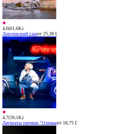
4,6
(
61,6K
)
Лондонский глаз
от 25,38 £
4,7
(
59,1K
)
Лауреаты премии "Оливье
от 18,75 £