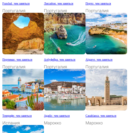
Funchal: чем заняться
Лиссабон: чем заняться
Порто: чем заняться
Португалия
Португалия
Португалия
Портимао: чем заняться
Албуфейра: чем заняться
Algarve: чем заняться
Португалия
Португалия
Португалия
Тенерифе: чем заняться
Agadir: чем заняться
Casablanca: чем заняться
Испания
Марокко
Марокко