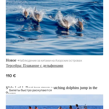
Новое
Наблюдение за китами на Азорских островах
Терсейра: Плавание с дельфинами
110 €
Slide 1 of 1, Boat tour group watching dolphins jump in the
Билеты быстро раскупаются
ocean.