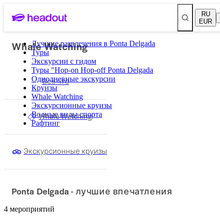
RU
EUR
Whale Watching
Лучшие развлечения в Ponta Delgada
Туры
Экскурсии с гидом
Туры "Hop-on Hop-off Ponta Delgada
Однодневные экскурсии
Все что
Круизы
Whale Watching
Экскурсионные круизы
Водные виды спорта
Whale Watching
Рафтинг
Экскурсионные круизы
Ponta Delgada - лучшие впечатления
4 мероприятий