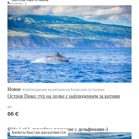
китами-1
Новое
Наблюдение за китами на Азорских островах
Остров Пико: тур на лодке с наблюдением за китами
от
66 €
Slide 1 of 1, терсейра: плавание с дельфинами-1
Билеты быстро раскупаются