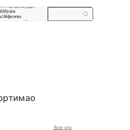
 и городов
Бурдж-
ай
Музеи
м
Эйфелева
ж
мероприятий и
Портимао
Все что