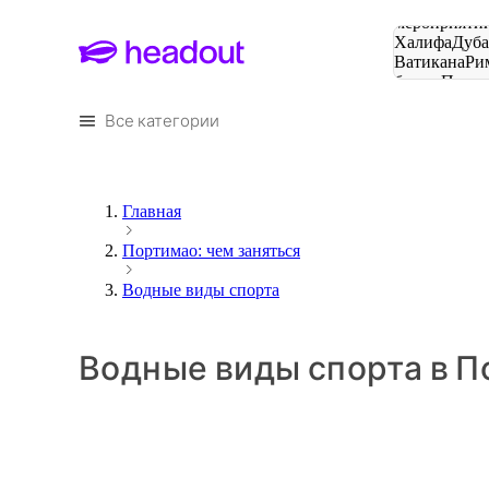
Поиск
мероприятий
Халифа
Дуб
Ватикана
Ри
башня
Пари
городов
Все категории
Главная
Портимао: чем заняться
Водные виды спорта
Водные виды спорта в 