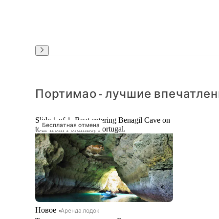
Портимао - лучшие впечатлен
Slide 1 of 1, Boat entering Benagil Cave on
Бесплатная отмена
tour from Portimao, Portugal.
Новое
Аренда лодок