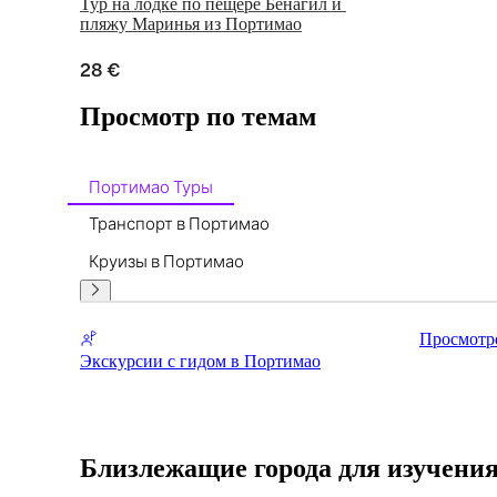
Тур на лодке по пещере Бенагил и 
пляжу Маринья из Портимао
28 €
Просмотр по темам
Портимао Туры
Транспорт в Портимао
Круизы в Портимао
Просмотр
Экскурсии с гидом в Портимао
Близлежащие города для изучени