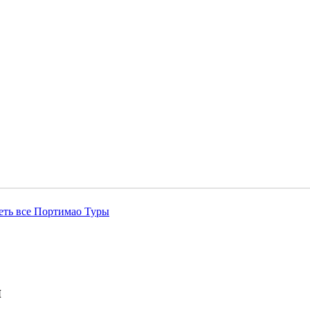
еть все Портимао Туры
я