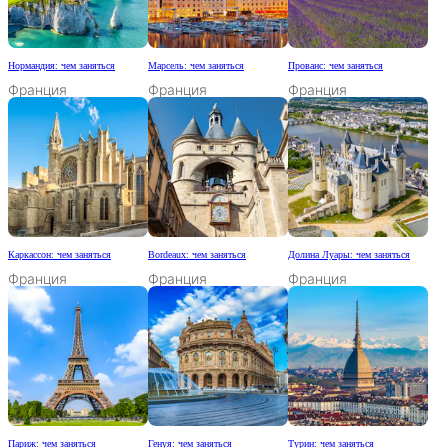
Нормандия: чем заняться
Марсель: чем заняться
Прованс: чем заняться
Франция
Франция
Франция
Каркассон: чем заняться
Bordeaux: чем заняться
Долина Луары: чем заняться
Франция
Франция
Франция
Париж: чем заняться
Генуя: чем заняться
Турин: чем заняться