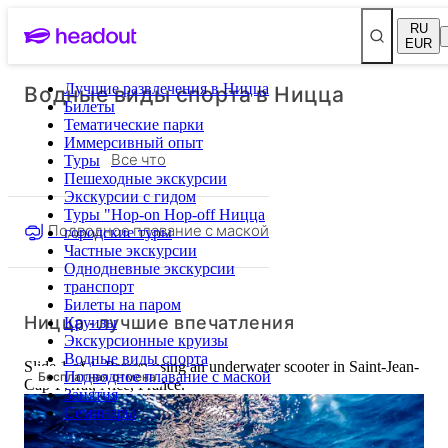
RU
EUR
Водные виды спорта в Ницца
Лучшие развлечения в Ницца
Билеты
Тематические парки
Иммерсивный опыт
Все что
Туры
Пешеходные экскурсии
Экскурсии с гидом
Туры "Hop-on Hop-off Ницца
Подводное плавание с маской
городские туры
Частные экскурсии
Однодневные экскурсии
транспорт
Билеты на паром
Ницца - лучшие впечатления
Круизы
Экскурсионные круизы
Водные виды спорта
Slide 1 of 1, Person using an underwater scooter in Saint-Jean-
Бесплатная отмена
Подводное плавание с маской
Cap-Ferrat, Nice, France.
Занятия
Семинары