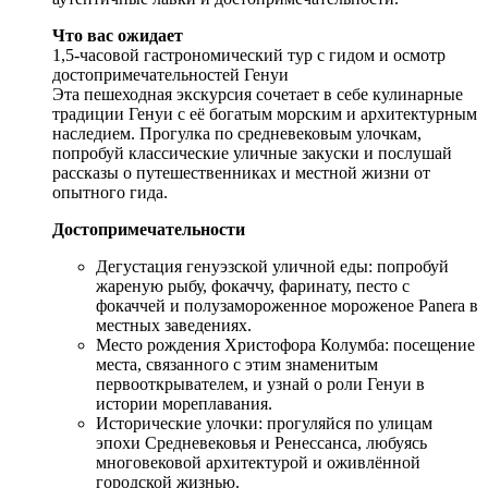
Что вас ожидает
1,5-часовой гастрономический тур с гидом и осмотр
достопримечательностей Генуи
Эта пешеходная экскурсия сочетает в себе кулинарные
традиции Генуи с её богатым морским и архитектурным
наследием. Прогулка по средневековым улочкам,
попробуй классические уличные закуски и послушай
рассказы о путешественниках и местной жизни от
опытного гида.
Достопримечательности
Дегустация генуэзской уличной еды: попробуй
жареную рыбу, фокаччу, фаринату, песто с
фокаччей и полузамороженное мороженое Panera в
местных заведениях.
Место рождения Христофора Колумба: посещение
места, связанного с этим знаменитым
первооткрывателем, и узнай о роли Генуи в
истории мореплавания.
Исторические улочки: прогуляйся по улицам
эпохи Средневековья и Ренессанса, любуясь
многовековой архитектурой и оживлённой
городской жизнью.