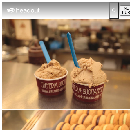
NL
EUR