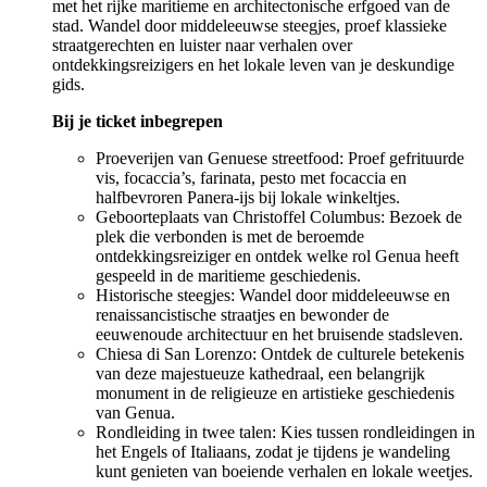
met het rijke maritieme en architectonische erfgoed van de
stad. Wandel door middeleeuwse steegjes, proef klassieke
straatgerechten en luister naar verhalen over
ontdekkingsreizigers en het lokale leven van je deskundige
gids.
Bij je ticket inbegrepen
Proeverijen van Genuese streetfood: Proef gefrituurde
vis, focaccia’s, farinata, pesto met focaccia en
halfbevroren Panera-ijs bij lokale winkeltjes.
Geboorteplaats van Christoffel Columbus: Bezoek de
plek die verbonden is met de beroemde
ontdekkingsreiziger en ontdek welke rol Genua heeft
gespeeld in de maritieme geschiedenis.
Historische steegjes: Wandel door middeleeuwse en
renaissancistische straatjes en bewonder de
eeuwenoude architectuur en het bruisende stadsleven.
Chiesa di San Lorenzo: Ontdek de culturele betekenis
van deze majestueuze kathedraal, een belangrijk
monument in de religieuze en artistieke geschiedenis
van Genua.
Rondleiding in twee talen: Kies tussen rondleidingen in
het Engels of Italiaans, zodat je tijdens je wandeling
kunt genieten van boeiende verhalen en lokale weetjes.