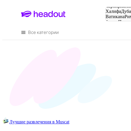
Поиск
мероприятий
Халифа
Дуб
Ватикана
Ри
башня
Пари
городов
Все категории
Лучшие развлечения в Muscat