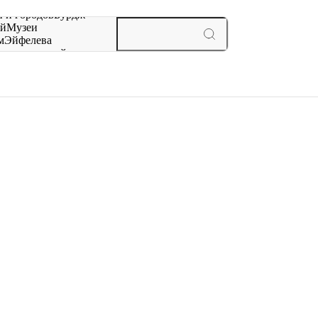
 и городов
Бурдж-
ай
Музеи
м
Эйфелева
ж
мероприятий и