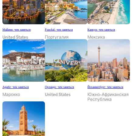
Майами: чем заняться
Funchal: чем заняться
Канкун: чем заняться
United States
Португалия
Мексика
Agadir: чем заняться
Орландо: чем заняться
Йоханнесбург: чем заняться
Марокко
United States
Южно-Африканская
Республика