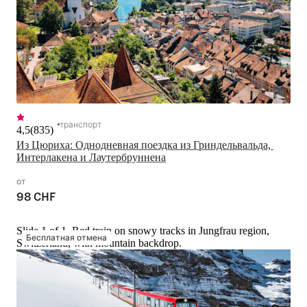
транспорт
4,5
(
835
)
Из Цюриха: Однодневная поездка из Гриндельвальда, 
Интерлакена и Лаутербруннена
от
98 CHF
Slide 1 of 1, Red train on snowy tracks in Jungfrau region,
Бесплатная отмена
Switzerland, with mountain backdrop.