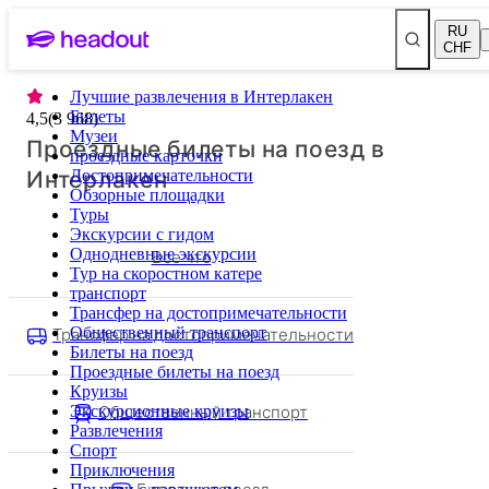
RU
CHF
Лучшие развлечения в Интерлакен
Билеты
4,5
(
3 968
)
Музеи
Проездные билеты на поезд в
проездные карточки
Интерлакен
Достопримечательности
Обзорные площадки
Туры
Экскурсии с гидом
Однодневные экскурсии
Все что
Тур на скоростном катере
транспорт
Трансфер на достопримечательности
Трансфер на достопримечательности
Общественный транспорт
Билеты на поезд
Проездные билеты на поезд
Круизы
Общественный транспорт
Экскурсионные круизы
Развлечения
Спорт
Приключения
Билеты на поезд