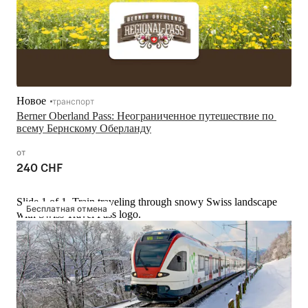
Новое
транспорт
Berner Oberland Pass: Неограниченное путешествие по 
всему Бернскому Оберланду
от
240 CHF
Slide 1 of 1, Train traveling through snowy Swiss landscape
Бесплатная отмена
with Swiss Travel Pass logo.