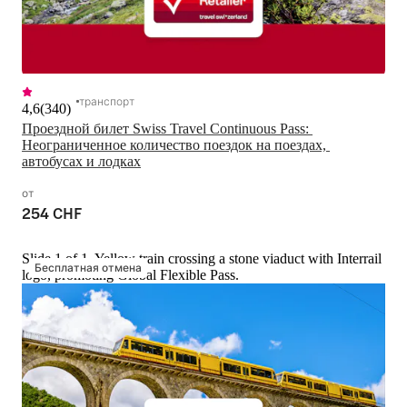
транспорт
4,6
(
340
)
Проездной билет Swiss Travel Continuous Pass: 
Неограниченное количество поездок на поездах, 
автобусах и лодках
от
254 CHF
Slide 1 of 1, Yellow train crossing a stone viaduct with Interrail
Бесплатная отмена
logo, promoting Global Flexible Pass.