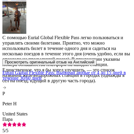
С помощью Eurial Global Flexible Pass легко пользоваться и
управлять своими билетами. Приятно, что можно
использовать билет в течение одного дня и садиться на
несколько поездов в течение этого дня (очень удобно, если вы
опоздали на предыдущий поезд). В приложении указаны
Просмотреть оригинальный отзыв на Английский
номера большинства платформ на каждой станции.
Единственное, что я бы хотел улучшить, — это список
Eurail Global Flexible Pass: Выбирай любые от 4 до 15 дней в
названий железнодорожных станций в городах (однажды я
течение 30/60 дней
сел на поезд, идущий в другую часть города).
P
Peter H
United States
Пара
5
/5