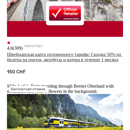
транспорт
4,6
(
309
)
Швейцарская карта половинного тарифа: Скидка 50% на 
билеты на поезда, автобусы и катера в течение 1 месяца
150 CHF
Slide 1 of 1, Train traveling through Berner Oberland with
Бесплатная отмена
mountains and yellow flowers in the background.