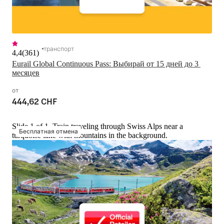
транспорт
4,4
(
361
)
Eurail Global Continuous Pass: Выбирай от 15 дней до 3 
месяцев
от
444,62 CHF
Slide 1 of 1, Train traveling through Swiss Alps near a
Бесплатная отмена
turquoise lake with mountains in the background.