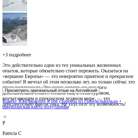
+
3 подробнее
Это действительно один из тех уникальных жизненных
опытов, которые обязательно стоит пережить. Оказаться на
«вершине Европы» — это невероятно приятное и прекрасное
событие! Я мечтал об этом несколько лет, но только сейчас это
стало возможным. Это очень дорого, но оно того
Просмотреть оригинальный отзыв на Английский
действительно стоит!! Стоять там, в этом суровом,
впечатляющем и прекрасном ледяном мире, — это
Комбо: Юнгфрауйох в обе стороны из Гриндельвальда +
действительно фантастика. Не упустите эту возможность!
швейцарская карта полутарифа
P
Patricia C