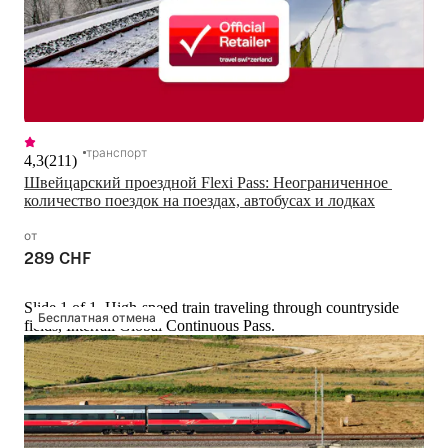
транспорт
4,3
(
211
)
Швейцарский проездной Flexi Pass: Неограниченное 
количество поездок на поездах, автобусах и лодках
от
289 CHF
Slide 1 of 1, High-speed train traveling through countryside
Бесплатная отмена
fields, Interrail Global Continuous Pass.