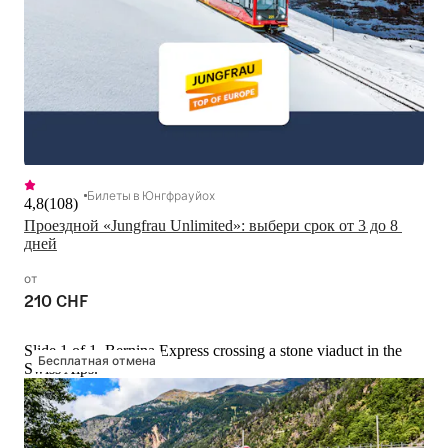
Билеты в Юнгфрауйох
4,8
(
108
)
Проездной «Jungfrau Unlimited»: выбери срок от 3 до 8 
дней
от
210 CHF
Slide 1 of 1, Bernina Express crossing a stone viaduct in the
Бесплатная отмена
Swiss Alps.