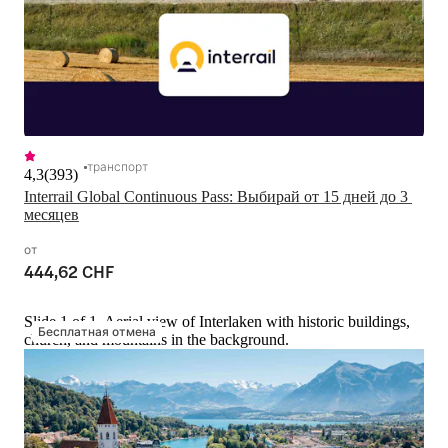
транспорт
4,3
(
393
)
Interrail Global Continuous Pass: Выбирай от 15 дней до 3 
месяцев
от
444,62 CHF
Slide 1 of 1, Aerial view of Interlaken with historic buildings,
Бесплатная отмена
church, and mountains in the background.