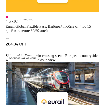
транспорт
4,5
(
736
)
Eurail Global Flexible Pass: Выбирай любые от 4 до 15 
дней в течение 30/60 дней
от
264,34 CHF
Slide 1 of 1, Eurail train crossing scenic European countryside
Бесплатная отмена
with mountains and fields in view.