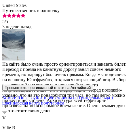
United States
Путешественник в одиночку
5
/5
3 недели назад
На сайте было очень просто ориентироваться и заказать билет.
Переход с поезда на канатную дорогу занял совсем немного
времени, но маршрут был очень прямым. Когда мы поднялись
на вершину Юнгфрауйох, открылся потрясающий вид. Выбор
развлечений и смотровых площадок был просто
Просмотреть оригинальный отзыв на Английский
потрясающим. Я знаю, что в информации «Перед поездкой»
указано, что на это понадобится три часа, но там легко можно
Комбо: Юнгфрауйох в обе стороны из Гриндельвальда +
провести целый день. Архитектура всей территории
швейцарская карта полутарифа
произвела на меня огромное впечатление. Очень рекомендую
— это стоит своих денег.
V
Viltė B