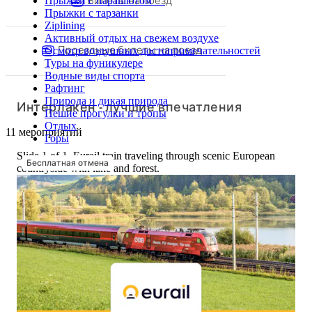
Прыжки с парашютом
Прыжки с тарзанки
Ziplining
Активный отдых на свежем воздухе
Проездные билеты на поезд
Осмотр воздушных достопримечательностей
Туры на фуникулере
Водные виды спорта
Рафтинг
Природа и дикая природа
Интерлакен - лучшие впечатления
Пешие прогулки и тропы
Отдых
11 мероприятий
Горы
Slide 1 of 1, Eurail train traveling through scenic European
Бесплатная отмена
countryside with lake and forest.