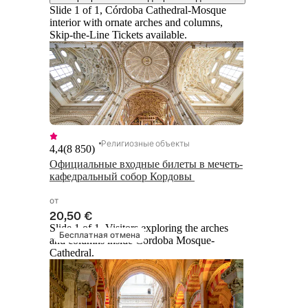
Slide 1 of 1, Córdoba Cathedral-Mosque
interior with ornate arches and columns,
Skip-the-Line Tickets available.
Религиозные объекты
4,4
(
8 850
)
Официальные входные билеты в мечеть-
кафедральный собор Кордовы 
от
20,50 €
Slide 1 of 1, Visitors exploring the arches
Бесплатная отмена
and columns inside Cordoba Mosque-
Cathedral.