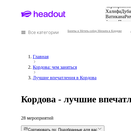
Поиск
мероприятий
Халифа
Дуб
Ватикана
Ри
башня
Пари
городов
Все категории
Билеты в Мечеть-собор Мескита в Кордове
Главная
Кордова: чем заняться
Лучшие впечатления в Кордова
Кордова - лучшие впечат
28 мероприятий
Сортировать по: Подобранные для вас