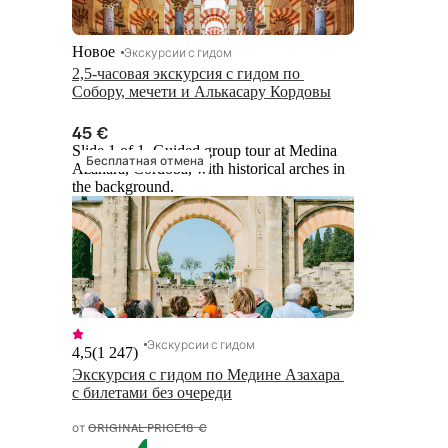
Новое
Экскурсии с гидом
2,5-часовая экскурсия с гидом по 
Собору, мечети и Алькасару Кордовы
45 €
Slide 1 of 1, Guided group tour at Medina
Бесплатная отмена
Azahara, Córdoba, with historical arches in
the background.
Экскурсии с гидом
4,5
(
1 247
)
Экскурсия с гидом по Медине Азахара 
с билетами без очереди
от
ORIGINAL PRICE
18 €