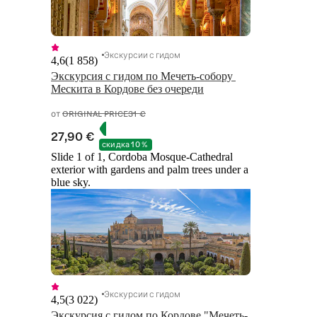
Экскурсии с гидом
4,6
(
1 858
)
Экскурсия с гидом по Мечеть-собору 
Мескита в Кордове без очереди
от
ORIGINAL PRICE
31 €
27,90 €
скидка 10 %
Slide 1 of 1, Cordoba Mosque-Cathedral
exterior with gardens and palm trees under a
blue sky.
Экскурсии с гидом
4,5
(
3 022
)
Экскурсия с гидом по Кордове "Мечеть-