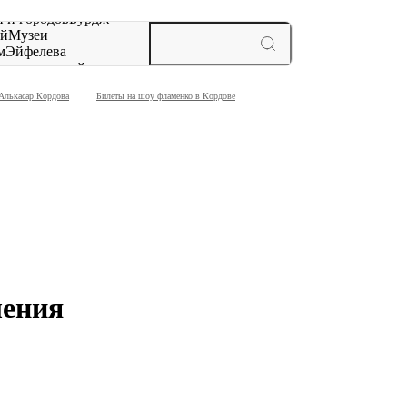
 и городов
Бурдж-
ай
Музеи
м
Эйфелева
ж
мероприятий и
Алькасар Кордова
Билеты на шоу фламенко в Кордове
ления