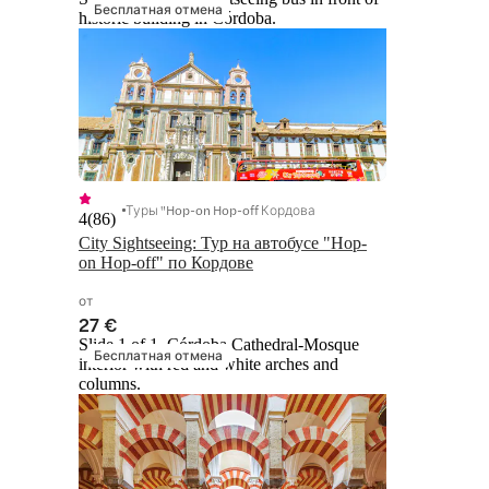
Бесплатная отмена
historic building in Córdoba.
Туры "Hop-on Hop-off Кордова
4
(
86
)
City Sightseeing: Тур на автобусе "Hop-
on Hop-off" по Кордове
от
27 €
Slide 1 of 1, Córdoba Cathedral-Mosque
Бесплатная отмена
interior with red and white arches and
columns.