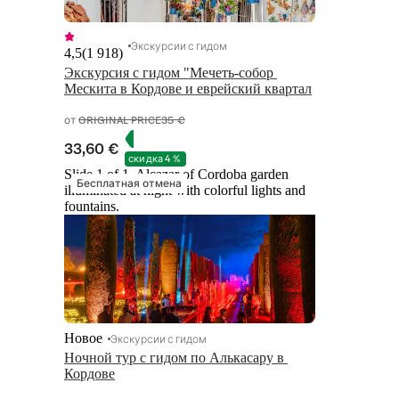
Экскурсии с гидом
4,5
(
1 918
)
Экскурсия с гидом "Мечеть-собор 
Мескита в Кордове и еврейский квартал
от
ORIGINAL PRICE
35 €
33,60 €
скидка 4 %
Slide 1 of 1, Alcazar of Cordoba garden
Бесплатная отмена
illuminated at night with colorful lights and
fountains.
Новое
Экскурсии с гидом
Ночной тур с гидом по Алькасару в 
Кордове