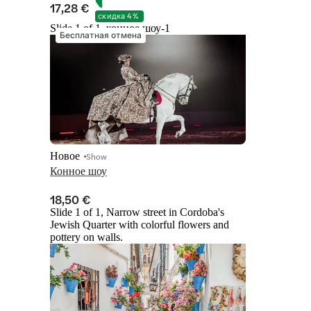
17,28 €
скидка 4 %
Slide 1 of 1, конное шоу-1
Бесплатная отмена
Новое
Show
Конное шоу
18,50 €
Slide 1 of 1, Narrow street in Cordoba's
Jewish Quarter with colorful flowers and
pottery on walls.