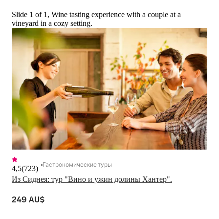
Slide 1 of 1, Wine tasting experience with a couple at a
vineyard in a cozy setting.
Гастрономические туры
4,5
(
723
)
Из Сиднея: тур "Вино и ужин долины Хантер".
249 AU$