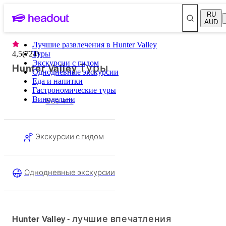
RU
AUD
Лучшие развлечения в Hunter Valley
4,5
(
724
Туры
)
Экскурсии с гидом
Hunter Valley Туры
Однодневные экскурсии
Еда и напитки
Гастрономические туры
Винодельни
Все что
Экскурсии с гидом
Однодневные экскурсии
Hunter Valley - лучшие впечатления