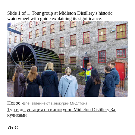
Slide 1 of 1, Tour group at Midleton Distillery's historic
waterwheel with guide explaining its significance.
Новое
Впечатление от винокурни Мидлтона
Тур и дегустация на винокурне Midleton Distillery За 
кулисами
75 €