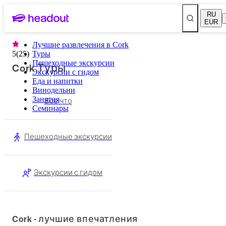
RU
EUR
Лучшие развлечения в Cork
5
(
25
)
Туры
Пешеходные экскурсии
Cork Туры
Экскурсии с гидом
Еда и напитки
Винодельни
Занятия
Все что
Семинары
Пешеходные экскурсии
Экскурсии с гидом
Cork - лучшие впечатления