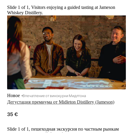
Slide 1 of 1, Visitors enjoying a guided tasting at Jameson
Whiskey Distillery.
Новое
Впечатление от винокурни Мидлтона
Дегустация премиума от Midleton Distillery (Jameson)
35 €
Slide 1 of 1, пешеходная экскурсия по частным рынкам