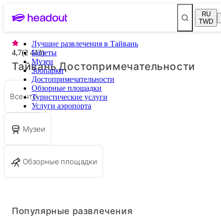
RU
TWD
Лучшие развлечения в Тайвань
4,7
(
2 443
Билеты
)
Музеи
Тайвань Достопримечательности
Зоопарки
Достопримечательности
Обзорные площадки
Все что
Туристические услуги
Услуги аэропорта
Музеи
Обзорные площадки
Популярные развлечения