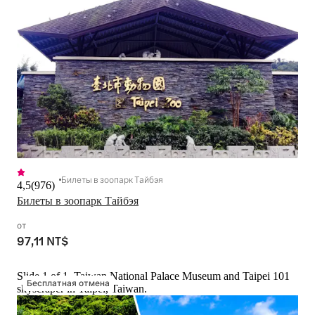
Билеты в зоопарк Тайбэя
4,5
(
976
)
Билеты в зоопарк Тайбэя
от
97,11 NT$
Slide 1 of 1, Taiwan National Palace Museum and Taipei 101
Бесплатная отмена
skyscraper in Taipei, Taiwan.