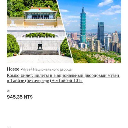
Новое
Музей Национального дворца
Комбо-билет: Билеты в Национальный дворцовый музей 
в Тайбэе (без очереди) + «Тайбэй 101»
от
945,35 NT$