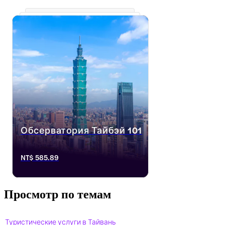
Обсерватория Тайбэй 101
Взлети на новую высоту в 
NT$ 585.89
Обсерватории Taipei 101, 
расположенной на вершине одного из 
самых высоких зданий в мире и 
открывающей тебе захватывающие 
Просмотр по темам
панорамные виды Тайбэя.
Туристические услуги в Тайвань