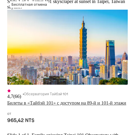
Slide 1 of 1, Taipei 101 skyscraper at sunset in Taipei, Taiwan
Бесплатная отмена
skyline.
Обсерватория Тайбэй 101
4,7
(
66
)
Билеты в «Тайбэй 101» с доступом на 89-й и 101-й этажи
от
965,42 NT$