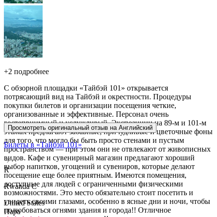
+
2 подробнее
С обзорной площадки «Тайбэй 101» открывается
потрясающий вид на Тайбэй и окрестности. Процедуры
покупки билетов и организации посещения четкие,
организованные и эффективные. Персонал очень
гостеприимный и услужливый. Экспозиции на 89-м и 101-м
Просмотреть оригинальный отзыв на Английский
этажах предлагают забавные, причудливые и цветочные фоны
для того, что могло бы быть просто стенами и пустым
Билеты в «Тайбэй 101»
пространством — при этом они не отвлекают от живописных
видов. Кафе и сувенирный магазин предлагают хороший
выбор напитков, угощений и сувениров, которые делают
R
посещение еще более приятным. Имеются помещения,
доступные для людей с ограниченными физическими
Rwanda C
возможностями. Это место обязательно стоит посетить и
увидеть своими глазами, особенно в ясные дни и ночи, чтобы
United States
полюбоваться огнями здания и города!! Отличное
Пара