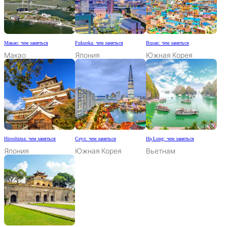
Макао: чем заняться
Fukuoka: чем заняться
Busan: чем заняться
Макао
Япония
Южная Корея
Hiroshima: чем заняться
Сеул: чем заняться
Hạ Long: чем заняться
Япония
Южная Корея
Вьетнам