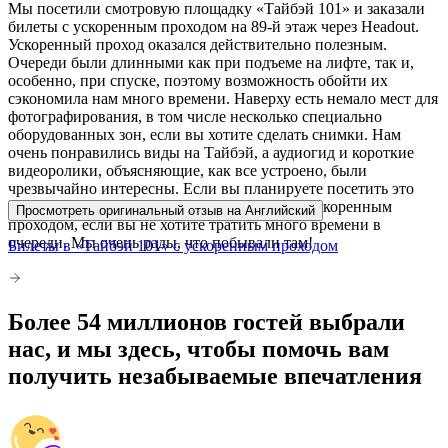
Мы посетили смотровую площадку «Тайбэй 101» и заказали
билеты с ускоренным проходом на 89-й этаж через Headout.
Ускоренный проход оказался действительно полезным.
Очереди были длинными как при подъеме на лифте, так и,
особенно, при спуске, поэтому возможность обойти их
сэкономила нам много времени. Наверху есть немало мест для
фотографирования, в том числе несколько специально
оборудованных зон, если вы хотите сделать снимки. Нам
очень понравились виды на Тайбэй, а аудиогид и короткие
видеоролики, объясняющие, как все устроено, были
чрезвычайно интересны. Если вы планируете посетить это
место, стоит подумать о покупке билетов с ускоренным
Просмотреть оригинальный отзыв на Английский
проходом, если вы не хотите тратить много времени в
очереди. Мы очень рады, что побывали там!
Билеты в «Тайбэй 101» с ускоренным проходом
Более 54 миллионов гостей выбрали
нас, и мы здесь, чтобы помочь вам
получить незабываемые впечатления