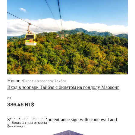
Новое
Билеты в зоопарк Тайбэя
Вход в зоопарк Тайбэя с билетом на гондолу Маоконг
от
386,46 NT$
Slide 1 of 1, Taipei Zoo entrance sign with stone wall and
Бесплатная отмена
greenery.