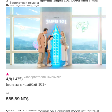
Slide 1 of 1, Family enjoying Taipei 101 Observatory with
Бесплатная отмена
neon skyline display.
Обсерватория Тайбэй 101
4,9
(
1 435
)
Билеты в «Тайбэй 101»
от
585,89 NT$
Slide 1 of 1, Family posing on a crescent moon sculpture at