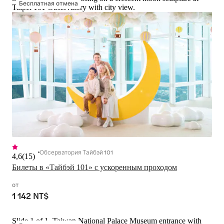
Бесплатная отмена
Taipei 101 Observatory with city view.
Обсерватория Тайбэй 101
4,6
(
15
)
Билеты в «Тайбэй 101» с ускоренным проходом
от
1 142 NT$
Slide 1 of 1, Taiwan National Palace Museum entrance with