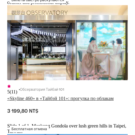
counter and promotional display.
Обсерватория Тайбэй 101
5
(
11
)
«Skyline 460» в «Тайбэй 101»: прогулка по облакам
3 199,80 NT$
Slide 1 of 1, Maokong Gondola over lush green hills in Taipei,
Бесплатная отмена
Taiwan.