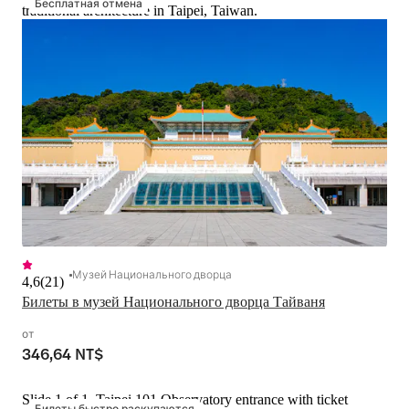
Бесплатная отмена
traditional architecture in Taipei, Taiwan.
Музей Национального дворца
4,6
(
21
)
Билеты в музей Национального дворца Тайваня
от
346,64 NT$
Slide 1 of 1, Taipei 101 Observatory entrance with ticket
Билеты быстро раскупаются