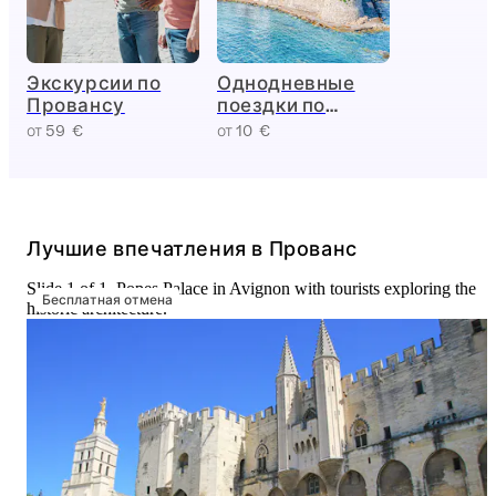
Экскурсии по
Однодневные
Провансу
поездки по
Провансу
от 59 €
от 10 €
Лучшие впечатления в Прованс
Slide 1 of 1, Popes Palace in Avignon with tourists exploring the
Бесплатная отмена
historic architecture.