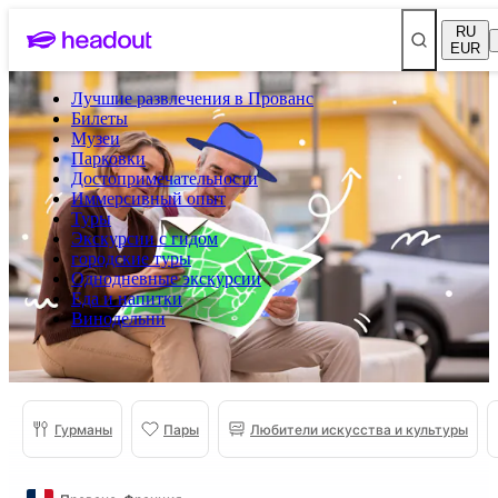
RU
EUR
Лучшие развлечения в Прованс
Билеты
Музеи
Парковки
Достопримечательности
Иммерсивный опыт
Туры
Экскурсии с гидом
городские туры
Однодневные экскурсии
Еда и напитки
Винодельни
Гурманы
Пары
Любители искусства и культуры