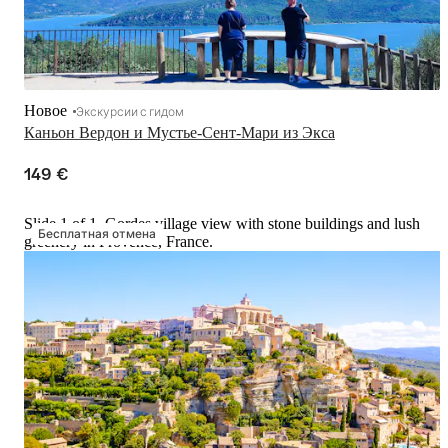
Новое
Экскурсии с гидом
Каньон Вердон и Мустье-Сент-Мари из Экса
149 €
Slide 1 of 1, Gordes village view with stone buildings and lush
Бесплатная отмена
greenery in Provence, France.