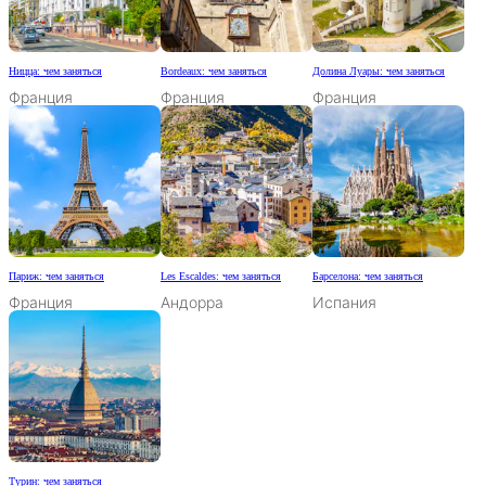
Ницца: чем заняться
Bordeaux: чем заняться
Долина Луары: чем заняться
Франция
Франция
Франция
Париж: чем заняться
Les Escaldes: чем заняться
Барселона: чем заняться
Франция
Андорра
Испания
Турин: чем заняться