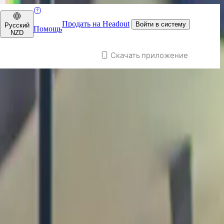
Продать на Headout
Войти в систему
Русский
Помощь
NZD
Скачать приложение