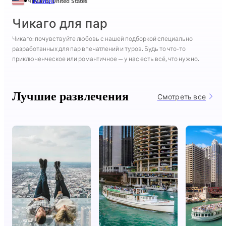
Чикаго
,
United States
Комбо
Чикаго для пар
Чикаго: почувствуйте любовь с нашей подборкой специально
разработанных для пар впечатлений и туров. Будь то что-то
приключенческое или романтичное — у нас есть всё, что нужно.
Лучшие развлечения
Смотреть все