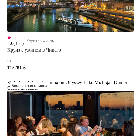
Круиз с ужином
4,6
(
351
)
Круиз с ужином в Чикаго
от
112,10 $
Slide 1 of 1, Guests dining on Odyssey Lake Michigan Dinner
Бесплатная отмена
Cruise at sunset.