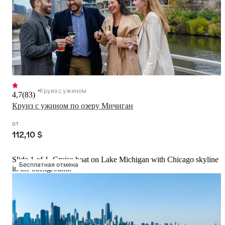
Круиз с ужином
4,7
(
83
)
Круиз с ужином по озеру Мичиган
от
112,10 $
Slide 1 of 1, Cruise boat on Lake Michigan with Chicago skyline
Бесплатная отмена
in the background.