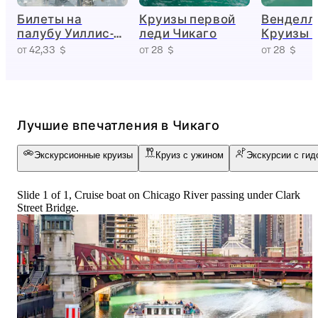
Билеты на
Круизы первой
Венделл
палубу Уиллис-
леди Чикаго
Круизы 
Тауэр
от 42,33 $
от 28 $
от 28 $
Лучшие впечатления в Чикаго
Экскурсионные круизы
Круиз с ужином
Экскурсии с гид
Slide 1 of 1, Cruise boat on Chicago River passing under Clark
Street Bridge.