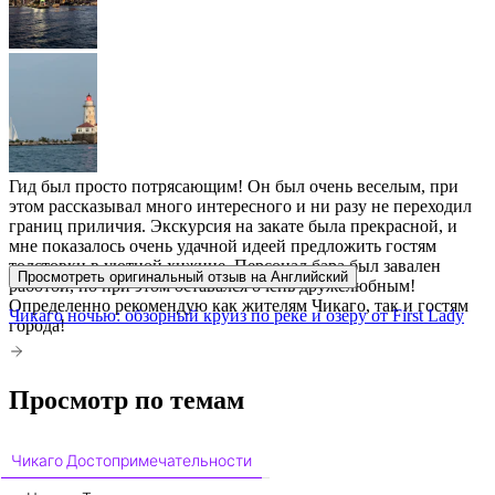
Гид был просто потрясающим! Он был очень веселым, при
этом рассказывал много интересного и ни разу не переходил
границ приличия. Экскурсия на закате была прекрасной, и
мне показалось очень удачной идеей предложить гостям
толстовки в уютной хижине. Персонал бара был завален
Просмотреть оригинальный отзыв на Английский
работой, но при этом оставался очень дружелюбным!
Определенно рекомендую как жителям Чикаго, так и гостям
Чикаго ночью: обзорный круиз по реке и озеру от First Lady
города!
Просмотр по темам
Чикаго Достопримечательности