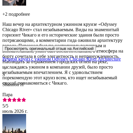
+
2 подробнее
Наш вечер на архитектурном ужинном круизе «Odyssey
Chicago River» стал незабываемым. Виды на знаменитый
горизонт Чикаго и его исторические здания были просто
потрясающими, а комментарии гида оживили архитектуру
города. Персонал был по-настоящему радушным и
Просмотреть оригинальный отзыв на Английский
внимательным, ужин был восхитительным, а атмосфера на
борту сочетала в себе элегантность и непринужденность.
Речной круиз с ужином Odyssey Chicago River Architecture
Наблюдать за отражением городских огней на реке,
наслаждаясь ужином в компании друзей, было просто
незабываемым впечатлением. Я с удовольствием
S
порекомендую этот круиз всем, кто ищет незабываемый
способ познакомиться с Чикаго.
Shannon H
Пара
5
/5
июль 2026 г.