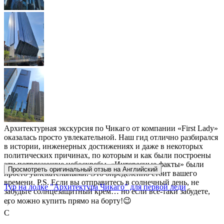
Архитектурная экскурсия по Чикаго от компании «First Lady»
оказалась просто увлекательной. Наш гид отлично разбирался
в истории, инженерных достижениях и даже в некоторых
политических причинах, по которым и как были построены
эти потрясающие небоскребы. «Интересные факты» были
Просмотреть оригинальный отзыв на Английский
просто увлекательными. Это определенно стоит вашего
времени. P.S. Если вы отправитесь в солнечный день, не
Тур на лодке "Архитектура Чикаго" для первой леди
забудьте солнцезащитный крем… но если все-таки забудете,
его можно купить прямо на борту!😉
C