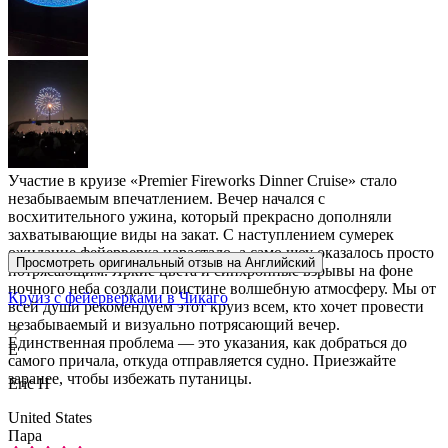
Участие в круизе «Premier Fireworks Dinner Cruise» стало
незабываемым впечатлением. Вечер начался с
восхитительного ужина, который прекрасно дополняли
захватывающие виды на закат. С наступлением сумерек
ожидание фейерверка нарастало, а само шоу оказалось просто
Просмотреть оригинальный отзыв на Английский
потрясающим. Яркие цвета и синхронные взрывы на фоне
ночного неба создали поистине волшебную атмосферу. Мы от
Круиз с фейерверками в Чикаго
всей души рекомендуем этот круиз всем, кто хочет провести
незабываемый и визуально потрясающий вечер.
Единственная проблема — это указания, как добраться до
E
самого причала, откуда отправляется судно. Приезжайте
заранее, чтобы избежать путаницы.
Eric H
United States
Пара