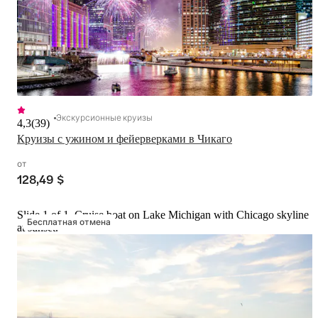
Экскурсионные круизы
4,3
(
39
)
Круизы с ужином и фейерверками в Чикаго
от
128,49 $
Slide 1 of 1, Cruise boat on Lake Michigan with Chicago skyline
Бесплатная отмена
at sunset.