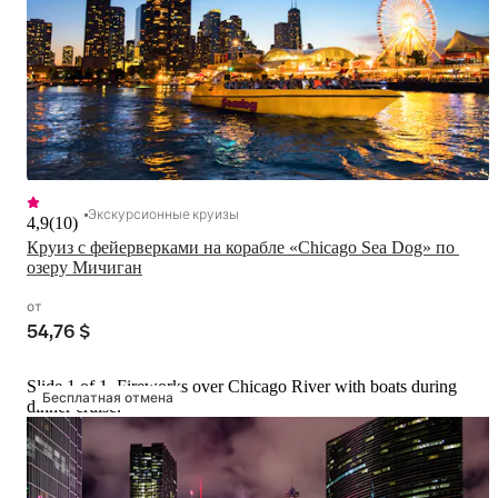
Экскурсионные круизы
4,9
(
10
)
Круиз с фейерверками на корабле «Chicago Sea Dog» по 
озеру Мичиган
от
54,76 $
Slide 1 of 1, Fireworks over Chicago River with boats during
Бесплатная отмена
dinner cruise.