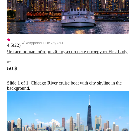
Экскурсионные круизы
4,5
(
22
)
Чикаго ночью: обзорный круиз по реке и озеру от First Lady
от
50 $
Slide 1 of 1, Chicago River cruise boat with city skyline in the
background.