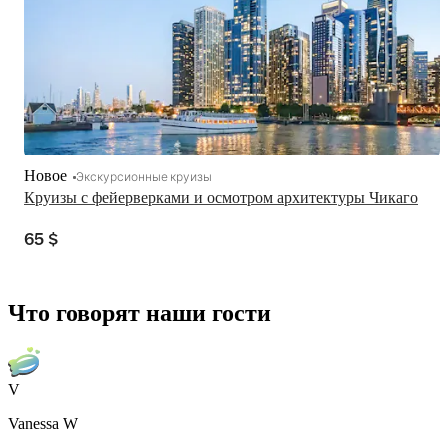
Новое
Экскурсионные круизы
Круизы с фейерверками и осмотром архитектуры Чикаго
65 $
Что говорят наши гости
V
Vanessa W