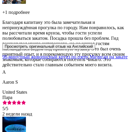
+
1 подробнее
Благодаря капитану это была замечательная и
непринуждённая прогулка по городу. Нам понравилось, как
вы рассчитали время круиза, чтобы гости успели
полюбоваться закатом. Посадка прошла без проблем. Гид
рассказывал много интересного, но не мешал гостям
Просмотреть оригинальный отзыв на Английский
наслаждаться видом под приятную музыку. Это был очень
приятный опыт, и я порекомендую эту прогулку всем своим
90-минутный живописный круиз по озеру Мичиган на закате
знакомым, которые собираются посетить Чикаго. Это
действительно стало главным событием моего визита.
A
Aaron S
United States
Пара
5
/5
2 недели назад