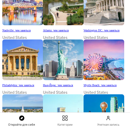
Nashville: чем заняться
Atlanta: чем заняться
Washington DC: чем заняться
United States
United States
United States
Philadelphia: чем заняться
Нью-Йорк: чем заняться
Myrtle Beach: чем заняться
United States
United States
United States
Откройте для себя
Категории
Учетная запись