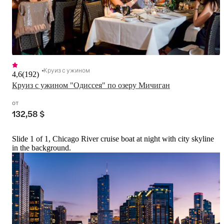
Круиз с ужином
4,6
(
192
)
Круиз с ужином "Одиссея" по озеру Мичиган
от
132,58 $
Slide 1 of 1, Chicago River cruise boat at night with city skyline
in the background.