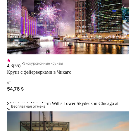
Экскурсионные круизы
4,3
(
55
)
Круиз с фейерверками в Чикаго
от
54,76 $
Slide 1 of 1, View from Willis Tower Skydeck in Chicago at
Бесплатная отмена
sunset.