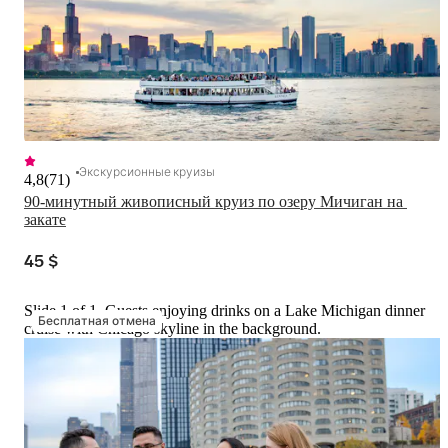
Экскурсионные круизы
4,8
(
71
)
90-минутный живописный круиз по озеру Мичиган на 
закате
45 $
Slide 1 of 1, Guests enjoying drinks on a Lake Michigan dinner
Бесплатная отмена
cruise with Chicago skyline in the background.