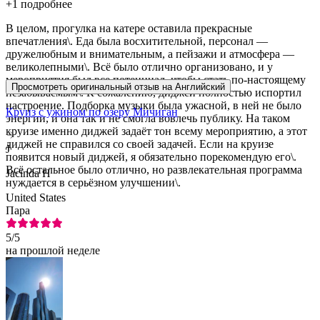
+
1 подробнее
В целом, прогулка на катере оставила прекрасные
впечатления\. Еда была восхитительной, персонал —
дружелюбным и внимательным, а пейзажи и атмосфера —
великолепными\. Всё было отлично организовано, и у
мероприятия был все потенциал, чтобы стать по-настоящему
Просмотреть оригинальный отзыв на Английский
незабываемым\. К сожалению, диджей полностью испортил
настроение. Подборка музыки была ужасной, в ней не было
Круиз с ужином по озеру Мичиган
энергии, и она так и не смогла вовлечь публику. На таком
круизе именно диджей задаёт тон всему мероприятию, а этот
диджей не справился со своей задачей. Если на круизе
J
появится новый диджей, я обязательно порекомендую его\.
Всё остальное было отлично, но развлекательная программа
Jacinda H
нуждается в серьёзном улучшении\.
United States
Пара
5
/5
на прошлой неделе