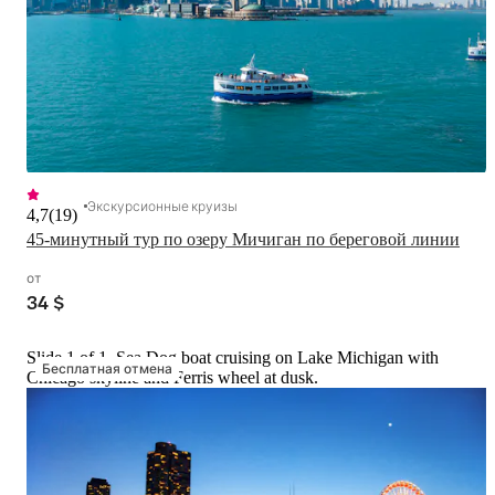
Экскурсионные круизы
4,7
(
19
)
45-минутный тур по озеру Мичиган по береговой линии
от
34 $
Slide 1 of 1, Sea Dog boat cruising on Lake Michigan with
Бесплатная отмена
Chicago skyline and Ferris wheel at dusk.