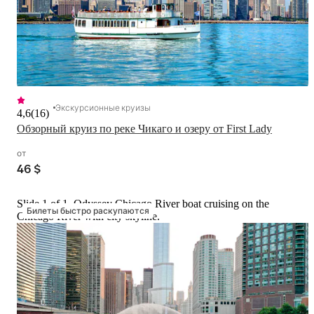
Экскурсионные круизы
4,6
(
16
)
Обзорный круиз по реке Чикаго и озеру от First Lady
от
46 $
Slide 1 of 1, Odyssey Chicago River boat cruising on the
Билеты быстро раскупаются
Chicago River with city skyline.