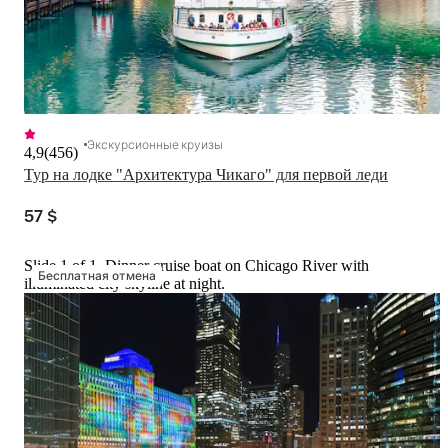
Экскурсионные круизы
4,9
(
456
)
Тур на лодке "Архитектура Чикаго" для первой леди
57 $
Slide 1 of 1, Dinner cruise boat on Chicago River with
Бесплатная отмена
illuminated city skyline at night.