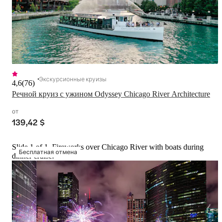
Экскурсионные круизы
4,6
(
76
)
Речной круиз с ужином Odyssey Chicago River Architecture
от
139,42 $
Slide 1 of 1, Fireworks over Chicago River with boats during
Бесплатная отмена
dinner cruise.