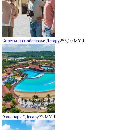
Билеты на побережье Дезару
255,10 MYR
Аквапарк "Десару
73 MYR