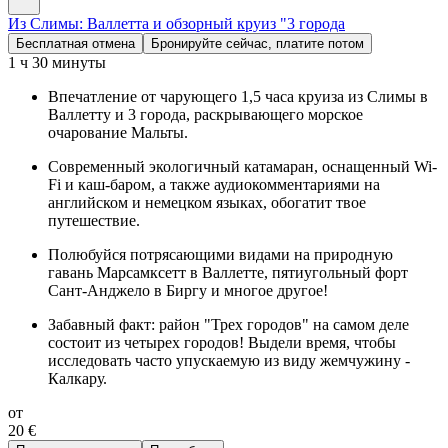
Из Слимы: Валлетта и обзорный круиз "3 города
Бесплатная отмена
Бронируйте сейчас, платите потом
1 ч 30 минуты
Впечатление от чарующего 1,5 часа круиза из Слимы в
Валлетту и 3 города, раскрывающего морское
очарование Мальты.
Современный экологичный катамаран, оснащенный Wi-
Fi и каш-баром, а также аудиокомментариями на
английском и немецком языках, обогатит твое
путешествие.
Полюбуйся потрясающими видами на природную
гавань Марсамксетт в Валлетте, пятиугольный форт
Сант-Анджело в Биргу и многое другое!
Забавный факт: район "Трех городов" на самом деле
состоит из четырех городов! Выдели время, чтобы
исследовать часто упускаемую из виду жемчужину -
Калкару.
от
20 €