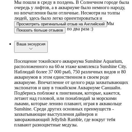
Мы пошли в среду в полдень. В Солнечном городе была
очередь у лифтов, а в аквариуме было немного народу,
но впечатления были отличные. Несмотря на толпы
людей, здесь было легко ориентироваться и
передвигаться, и мы отлично провели время. Мы
Просмотреть оригинальный отзыв на Английский
посетили все экспозиции по два раза :)
Показать больше отзывов
Ваша экскурсия
Посещение токийского аквариума Sunshine Aquarium,
расположенного на 60-м этаже комплекса Sunshine City.
Наблюдай более 37 000 рыб, 750 различных видов и 80
аквариумов в этом единственном в своем роде
аквариуме. Впечатление от целого ряда захватывающих
экспонатов и шоу в токийском Аквариуме Саншайн.
Подберись поближе к пингвинам, которые, кажется,
летают над головой, или понаблюдай за морскими
львами, которые лениво плавают, играя в аквакольце
Sunshine. Среди других основных преимуществ -
захватывающие выступления дайверов и
завораживающий Jellyfish Ramble, где вокруг тебя
плавают разноцветные медузы.