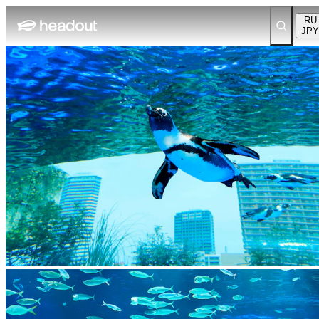
RU
JPY