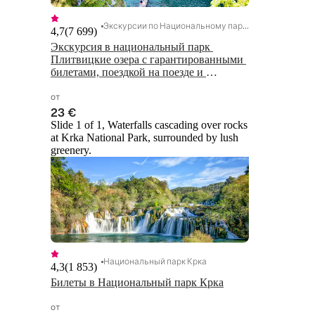
Экскурсии по Национальному парку Плитвицкие озера
4,7
(
7 699
)
Экскурсия в национальный парк 
Плитвицкие озера с гарантированными 
билетами, поездкой на поезде и 
прогулкой на лодке
от
23 €
Slide 1 of 1, Waterfalls cascading over rocks
at Krka National Park, surrounded by lush
greenery.
Национальный парк Крка
4,3
(
1 853
)
Билеты в Национальный парк Крка
от