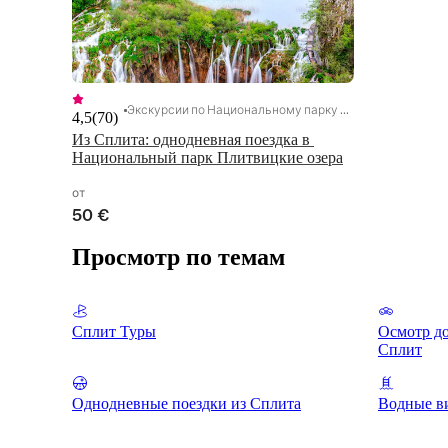
Экскурсии по Национальному парку Плитвицкие озера
4,5
(
70
)
Из Сплита: однодневная поездка в 
Национальный парк Плитвицкие озера
от
50 €
Просмотр по темам
Сплит Туры
Осмотр до
Сплит
Однодневные поездки из Сплита
Водные в