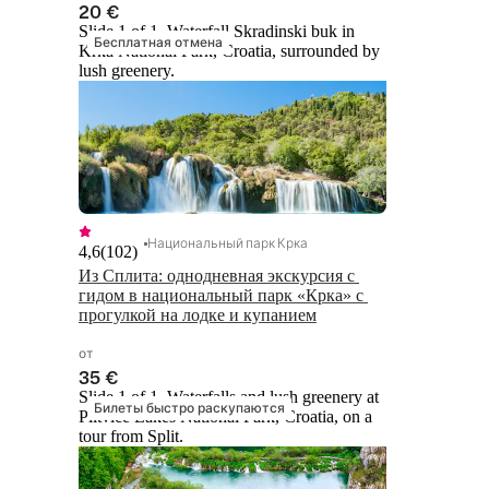
20 €
Slide 1 of 1, Waterfall Skradinski buk in
Бесплатная отмена
Krka National Park, Croatia, surrounded by
lush greenery.
Национальный парк Крка
4,6
(
102
)
Из Сплита: однодневная экскурсия с 
гидом в национальный парк «Крка» с 
прогулкой на лодке и купанием
от
35 €
Slide 1 of 1, Waterfalls and lush greenery at
Билеты быстро раскупаются
Plitvice Lakes National Park, Croatia, on a
tour from Split.