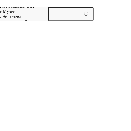
 и городов
Бурдж-
ай
Музеи
м
Эйфелева
ж
мероприятий и