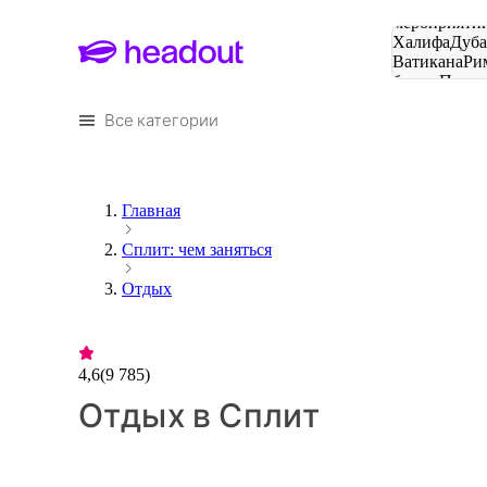
Поиск
мероприятий
Халифа
Дуб
Ватикана
Ри
башня
Пари
городов
Все категории
Главная
Сплит: чем заняться
Отдых
4,6
(
9 785
)
Отдых в Сплит