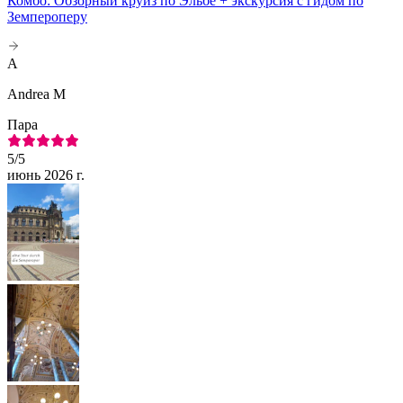
Комбо: Обзорный круиз по Эльбе + экскурсия с гидом по
Земпероперу
A
Andrea M
Пара
5
/5
июнь 2026 г.