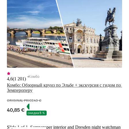
Комбо
4,6
(
1 201
)
Комбо: Обзорный круиз по Эльбе + экскурсия с гидом по 
Земпероперу
ORIGINAL PRICE
43 €
40,85 €
скидка 5 %
Slide 1 of 1, Semperoper interior and Dresden night watchman