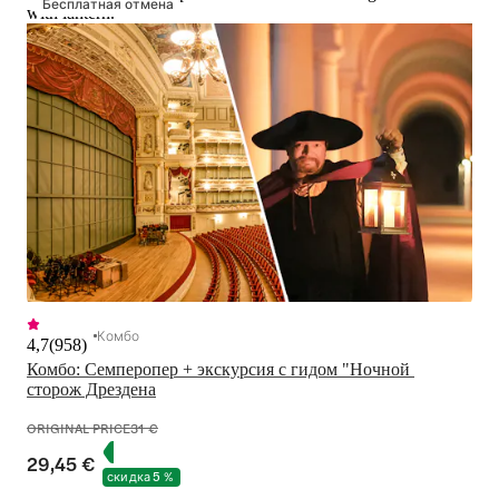
Бесплатная отмена
with lantern.
Комбо
4,7
(
958
)
Комбо: Семперопер + экскурсия с гидом "Ночной 
сторож Дрездена
ORIGINAL PRICE
31 €
29,45 €
скидка 5 %