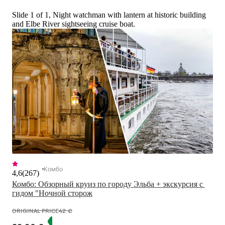
Slide 1 of 1, Night watchman with lantern at historic building
and Elbe River sightseeing cruise boat.
Комбо
4,6
(
267
)
Комбо: Обзорный круиз по городу Эльба + экскурсия с 
гидом "Ночной сторож
ORIGINAL PRICE
42 €