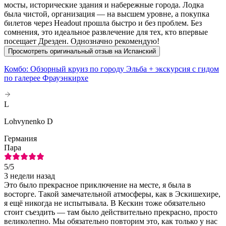
мосты, исторические здания и набережные города. Лодка
была чистой, организация — на высшем уровне, а покупка
билетов через Headout прошла быстро и без проблем. Без
сомнения, это идеальное развлечение для тех, кто впервые
посещает Дрезден. Однозначно рекомендую!
Просмотреть оригинальный отзыв на Испанский
Комбо: Обзорный круиз по городу Эльба + экскурсия с гидом
по галерее Фрауэнкирхе
L
Lohvynenko D
Германия
Пара
5
/5
3 недели назад
Это было прекрасное приключение на месте, я была в
восторге. Такой замечательной атмосферы, как в Эскишехире,
я ещё никогда не испытывала. В Кескин тоже обязательно
стоит съездить — там было действительно прекрасно, просто
великолепно. Мы обязательно повторим это, как только у нас