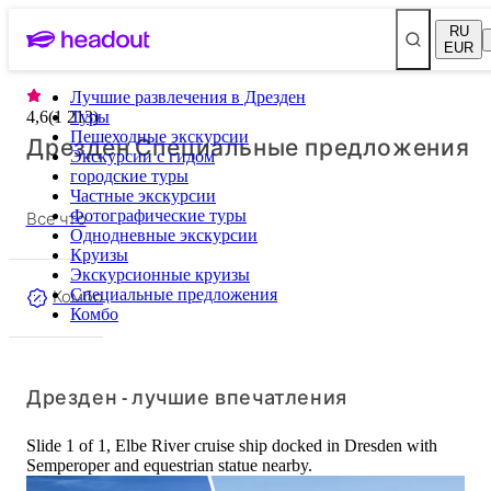
RU
EUR
Лучшие развлечения в Дрезден
4,6
(
1 213
Туры
)
Пешеходные экскурсии
Дрезден Специальные предложения
Экскурсии с гидом
городские туры
Частные экскурсии
Все что
Фотографические туры
Однодневные экскурсии
Круизы
Экскурсионные круизы
Комбо
Специальные предложения
Комбо
Дрезден - лучшие впечатления
Slide 1 of 1, Elbe River cruise ship docked in Dresden with
Semperoper and equestrian statue nearby.