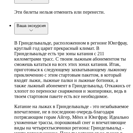
Эти билеты нельзя отменить или перенести.
Ваша экскурсия
В Гриндельвальде, расположенном в регионе Юнгфрау,
круглый год царит прекрасный климат. В
Гриндельвальде есть три зоны катания с 211
километрами трасс. С твоим лыжным абонементом ты
сможешь кататься на всех этих зонах катания. Итак,
приготовься к следующему захватывающему лыжному
приключению с этим стартовым пакетом, в который
входят лыжи, лыжные палки и лыжные ботинки, а
также лыжный абонемент в Гриндельвальд. Откажись от
хлопот по переноске снаряжения и экипировки, ведь в
твоем стартовом пакете есть все необходимое.
Катание на лыжах в Гриндельвальде - это незабываемое
впечатление, не в последнюю очередь благодаря
потрясающим горам Айгер, Мёнх и Юнгфрау. Идеально
ухоженные трассы, порошковый снег и впечатляющие
виды на четырехтысячники региона: Гриндельвальд -