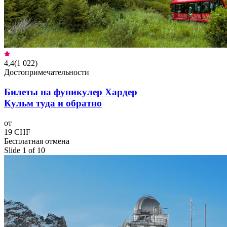
4,4
(
1 022
)
Достопримечательности
Билеты на фуникулер Хардер
Кульм туда и обратно
от
19 CHF
Бесплатная отмена
Slide 1 of 10