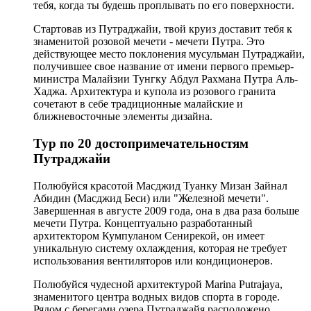
тебя, когда ты будешь проплывать по его поверхности.
Стартовав из Путраджайи, твой круиз доставит тебя к
знаменитой розовой мечети - мечети Путра. Это
действующее место поклонения мусульман Путраджайи,
получившее свое название от имени первого премьер-
министра Малайзии Тунгку Абдул Рахмана Путра Аль-
Хаджа. Архитектура и купола из розового гранита
сочетают в себе традиционные малайские и
ближневосточные элементы дизайна.
Тур по 20 достопримечательностям
Путраджайи
Полюбуйся красотой Масджид Туанку Мизан Зайнал
Абидин (Масджид Беси) или "Железной мечети".
Завершенная в августе 2009 года, она в два раза больше
мечети Путра. Концептуально разработанный
архитектором Кумпуланом Сенирекой, он имеет
уникальную систему охлаждения, которая не требует
использования вентиляторов или кондиционеров.
Полюбуйся чудесной архитектурой Marina Putrajaya,
знаменитого центра водных видов спорта в городе.
Рядом с берегами озера Путраджайя расположено