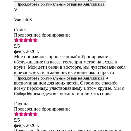
Просмотреть оригинальный отзыв на Английский
V
Vanijah S
Семья
Проверенное бронирование
5
/5
февр. 2026 г.
Мне понравился процесс онлайн-бронирования,
обслуживание на кассе, гостеприимство на входе в
круиз. Мои дети были в восторге, мы чувствовали себя
в безопасности, а живописные виды были просто
потрясающими. В итоге это стало прекрасным
Просмотреть оригинальный отзыв на Английский
воспоминанием для моих детей. Огромное спасибо
E
всему персоналу, участвовавшему в этом круизе. Мы с
нетерпением ждем возможности приехать снова.
Esther K
Группа
Проверенное бронирование
5
/5
февр. 2026 г.
Прекрасный круиз по озеру с великолепным видом на