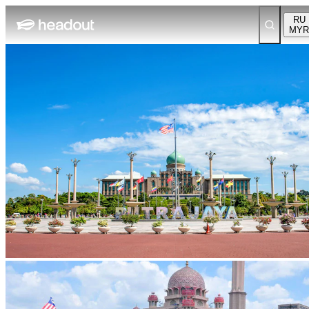
RU
MYR