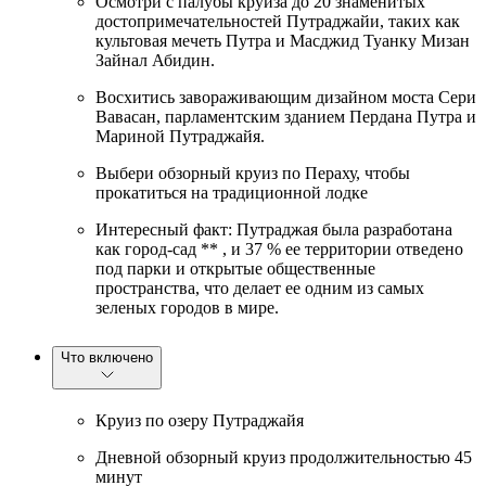
Осмотри с палубы круиза до 20 знаменитых
достопримечательностей Путраджайи, таких как
культовая мечеть Путра и Масджид Туанку Мизан
Зайнал Абидин.
Восхитись завораживающим дизайном моста Сери
Вавасан, парламентским зданием Пердана Путра и
Мариной Путраджайя.
Выбери обзорный круиз по Пераху, чтобы
прокатиться на традиционной лодке
Интересный факт: Путраджая была разработана
как город-сад ** , и 37 % ее территории отведено
под парки и открытые общественные
пространства, что делает ее одним из самых
зеленых городов в мире.
Что включено
Круиз по озеру Путраджайя
Дневной обзорный круиз продолжительностью 45
минут