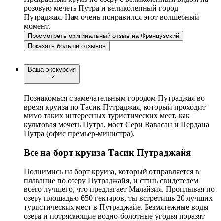
розовую мечеть Путра и великолепный город
Путраджая. Нам очень понравился этот волшебный
момент.
Просмотреть оригинальный отзыв на Французский
Показать больше отзывов
Ваша экскурсия
Познакомься с замечательным городом Путраджая во
время круиза по Тасик Путраджая, который проходит
мимо таких интересных туристических мест, как
культовая мечеть Путра, мост Сери Вавасан и Пердана
Путра (офис премьер-министра).
Все на борт круиза Тасик Путраджайя
Поднимись на борт круиза, который отправляется в
плавание по озеру Путраджайя, и стань свидетелем
всего лучшего, что предлагает Малайзия. Проплывая по
озеру площадью 650 гектаров, ты встретишь 20 лучших
туристических мест в Путраджайе. Безмятежные воды
озера и потрясающие водно-болотные угодья поразят