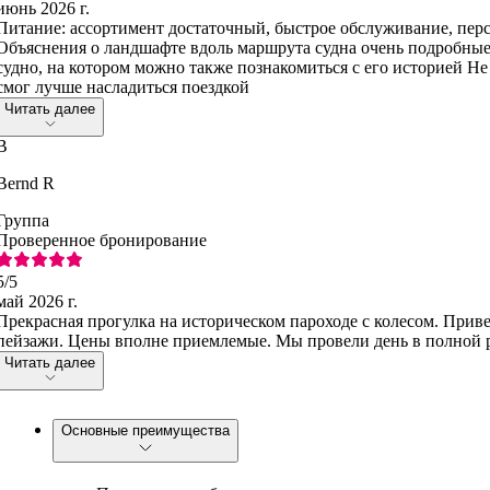
июнь 2026 г.
Питание: ассортимент достаточный, быстрое обслуживание, пер
Объяснения о ландшафте вдоль маршрута судна очень подробные
судно, на котором можно также познакомиться с его историей Не
смог лучше насладиться поездкой
Читать далее
B
Bernd R
Группа
Проверенное бронирование
5
/5
май 2026 г.
Прекрасная прогулка на историческом пароходе с колесом. Прив
пейзажи. Цены вполне приемлемые. Мы провели день в полной 
Читать далее
Основные преимущества