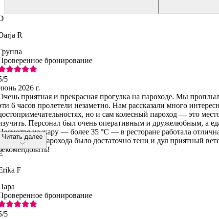
D
Darja R
Группа
Проверенное бронирование
5
/5
июнь 2026 г.
Очень приятная и прекрасная прогулка на пароходе. Мы проплыл
эти 6 часов пролетели незаметно. Нам рассказали много интерес
достопримечательностях, но и сам колесный пароход — это место
изучить. Персонал был очень оперативным и дружелюбным, а еда
Несмотря на жару — более 35 °C — в ресторане работала отличн
Читать далее
а на палубах парохода было достаточно тени и дул приятный вет
рекомендовать!
E
Erika F
Пара
Проверенное бронирование
5
/5