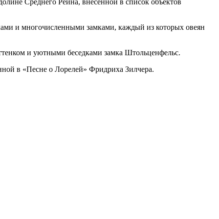
 долине Среднего Рейна, внесенной в список объектов
ами и многочисленными замками, каждый из которых овеян
ттенком и уютными беседками замка Штольценфельс.
нной в «Песне о Лорелей» Фридриха Зилчера.