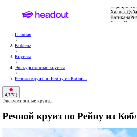
Поиск
мероприятий
Халифа
Дуб
Ватикана
Ри
башня
Пари
городов
Главная
Koblenz
Круизы
Экскурсионные круизы
Речной круиз по Рейну из Кобле...
4,7
(
51
)
Экскурсионные круизы
Речной круиз по Рейну из Коб