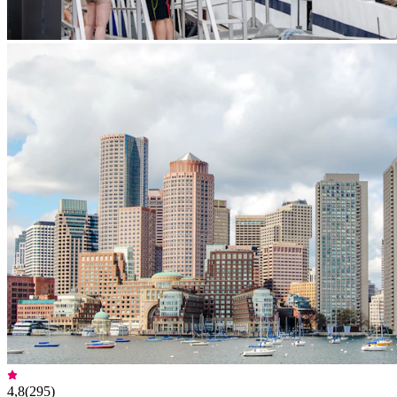
4,8
(
295
)