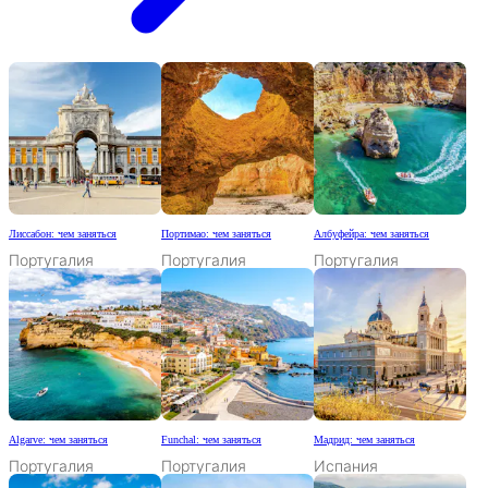
Лиссабон: чем заняться
Портимао: чем заняться
Албуфейра: чем заняться
Португалия
Португалия
Португалия
Algarve: чем заняться
Funchal: чем заняться
Мадрид: чем заняться
Португалия
Португалия
Испания