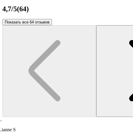
4,7
/5
(
64
)
Показать все 64 отзывов
L
Lianne S