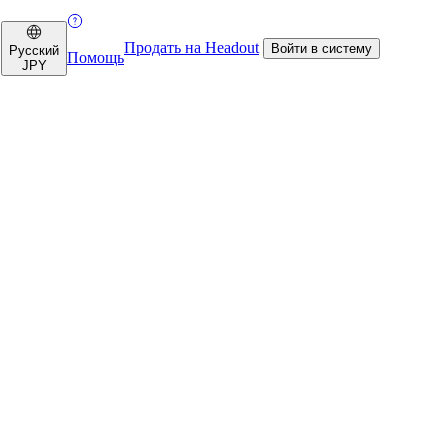
Продать на Headout
Войти в систему
Русский
Помощь
JPY