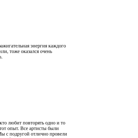
зажигательная энергия каждого
ли, тоже оказался очень
о.
 кто любит повторять одно и то
этот опыт. Все артисты были
Мы с подругой отлично провели