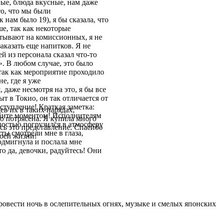
ые, блюда вкусные, нам даже
то, что мы были
 нам было 19), я бы сказала, что
ше, так как некоторые
атывают на комиссионных, я не
заказать еще напитков. Я не
й из персонала сказал что-то
». В любом случае, это было
 так как мероприятие проходило
не, где я уже
 даже несмотря на это, я бы все
т в Токио, он так отличается от
ступление! Краткая заметка:
ев их в таких нарядах,
ивите моментом! Исполнителям
 потрясена. Я купила много
лностью погрузился в атмосферу
ось это представление. Спасибо
ты смотрели мне в глаза,
воей жизни!
одмигнула и послала мне
о да, девочки, радуйтесь! Они
ровести ночь в ослепительных огнях, музыке и смелых японских