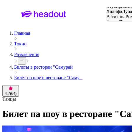
Поиск
мероприятий
Халифа
Дуб
Ватикана
Ри
башня
Пари
городов
Главная
Токио
Развлечения
Билеты в ресторан "Самурай
Билет на шоу в ресторане "Саму...
4,7
(
64
)
Танцы
Билет на шоу в ресторане "С