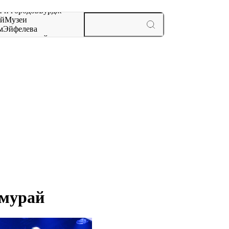
 и городов
Бурдж-
ай
Музеи
м
Эйфелева
ж
мероприятий и
амурай