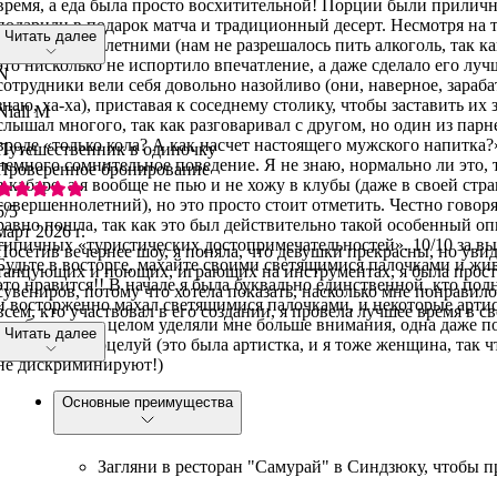
время, а еда была просто восхитительной! Порции были приличн
подарили в подарок матча и традиционный десерт. Несмотря на 
Читать далее
несовершеннолетними (нам не разрешалось пить алкоголь, так как
это нисколько не испортило впечатление, а даже сделало его луч
N
сотрудники вели себя довольно назойливо (они, наверное, зараб
знаю, ха-ха), приставая к соседнему столику, чтобы заставить их 
Niall M
слышал многого, так как разговаривал с другом, но один из парне
вроде «только кола? А как насчет настоящего мужского напитка?
Путешественник в одиночку
немного сомнительное поведение. Я не знаю, нормально ли это,
Проверенное бронирование
в кабаре, а я вообще не пью и не хожу в клубы (даже в своей стра
совершеннолетний), но это просто стоит отметить. Честно говоря,
5
/5
равно пошла, так как это был действительно такой особенный опы
март 2026 г.
типичных «туристических достопримечательностей». 10/10 за вы
Посетив вечернее шоу, я поняла, что девушки прекрасны, но увид
Будьте в восторге, махайте своими светящимися палочками и ж
танцующих и поющих, играющих на инструментах, я была просто
это нравится!! В начале я была буквально единственной, кто по
сувениров, потому что хотела показать, насколько мне понравил
и восторженно махал светящимися палочками, и некоторые артис
всем, кто участвовал в его создании, я провела лучшее время в с
улыбались и в целом уделяли мне больше внимания, одна даже п
Читать далее
воздушный поцелуй (это была артистка, и я тоже женщина, так чт
не дискриминируют!)
Основные преимущества
Загляни в ресторан "Самурай" в Синдзюку, чтобы п