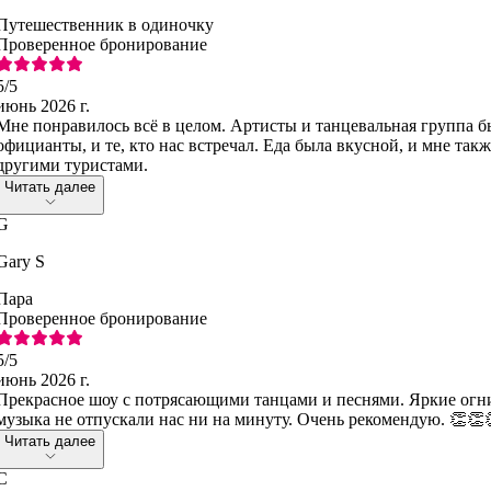
Путешественник в одиночку
Проверенное бронирование
5
/5
июнь 2026 г.
Мне понравилось всё в целом. Артисты и танцевальная группа б
официанты, и те, кто нас встречал. Еда была вкусной, и мне так
другими туристами.
Читать далее
G
Gary S
Пара
Проверенное бронирование
5
/5
июнь 2026 г.
Прекрасное шоу с потрясающими танцами и песнями. Яркие огни,
музыка не отпускали нас ни на минуту. Очень рекомендую. 👏👏
Читать далее
C