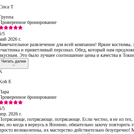
Cisca T
Группа
Проверенное бронирование
5
/5
май 2026 г.
Замечательное развлечение для всей компании! Яркие костюмы, 
участника и приветливый персонал. Обед, который нам предложи
вкусным. Это было лучшее соотношение цены и качества в Токи
Читать далее
K
Koh E
Пара
Проверенное бронирование
5
/5
апр. 2026 г.
Потрясающе, потрясающе, потрясающе. Если честно, я не из тех,
же, но когда я вернусь в Японию, обязательно захочу повторить 
просто великолепны, их мастерство действительно безупречно! 