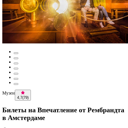
Музеи
4,7
(
79
)
Билеты на Впечатление от Рембрандта
в Амстердаме