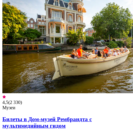
4,5
(
2 330
)
Музеи
Билеты в Дом-музей Рембрандта с
мультимедийным гидом