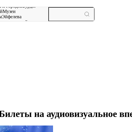
 и городов
Бурдж-
ай
Музеи
м
Эйфелева
ж
мероприятий и
 Билеты на аудиовизуальное вп