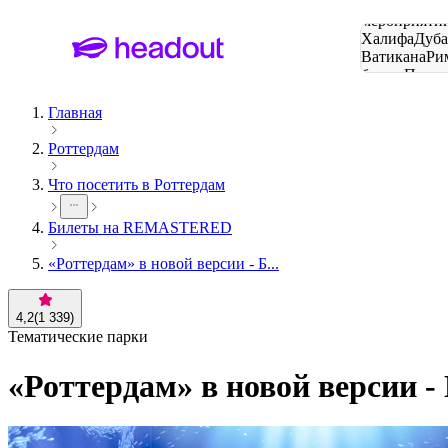
Поиск
мероприятий
Халифа
Дуб
Ватикана
Ри
башня
Пари
городов
Главная
Роттердам
Что посетить в Роттердам
Билеты на REMASTERED
«Роттердам» в новой версии - Б...
4,2
(
1 339
)
Тематические парки
«Роттердам» в новой версии -