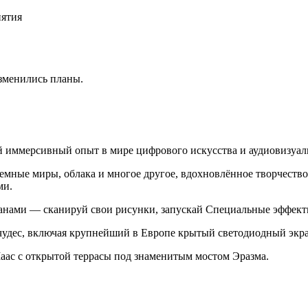
иятия
изменились планы.
й иммерсивный опыт в мире цифрового искусства и аудиовизуаль
земные миры, облака и многое другое, вдохновлённое творчеств
ми.
анами — сканируй свои рисунки, запускай Специальные эффекты
удес, включая крупнейший в Европе крытый светодиодный экра
Маас с открытой террасы под знаменитым мостом Эразма.