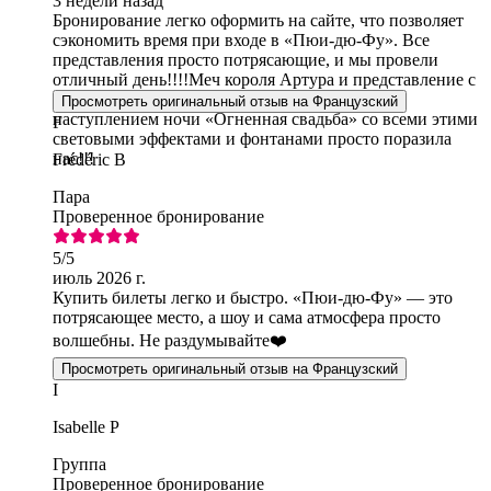
3 недели назад
Бронирование легко оформить на сайте, что позволяет
сэкономить время при входе в «Пюи-дю-Фу». Все
представления просто потрясающие, и мы провели
отличный день!!!!Меч короля Артура и представление с
птицами понравились нам больше всего. А с
Просмотреть оригинальный отзыв на Французский
наступлением ночи «Огненная свадьба» со всеми этими
F
световыми эффектами и фонтанами просто поразила
нас!!!
Frédéric B
Пара
Проверенное бронирование
5
/5
июль 2026 г.
Купить билеты легко и быстро. «Пюи-дю-Фу» — это
потрясающее место, а шоу и сама атмосфера просто
волшебны. Не раздумывайте❤️
Просмотреть оригинальный отзыв на Французский
I
Isabelle P
Группа
Проверенное бронирование