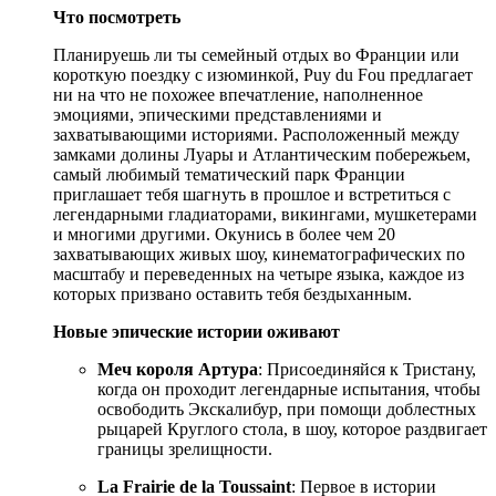
Что посмотреть
Планируешь ли ты семейный отдых во Франции или
короткую поездку с изюминкой, Puy du Fou предлагает
ни на что не похожее впечатление, наполненное
эмоциями, эпическими представлениями и
захватывающими историями. Расположенный между
замками долины Луары и Атлантическим побережьем,
самый любимый тематический парк Франции
приглашает тебя шагнуть в прошлое и встретиться с
легендарными гладиаторами, викингами, мушкетерами
и многими другими. Окунись в более чем 20
захватывающих живых шоу, кинематографических по
масштабу и переведенных на четыре языка, каждое из
которых призвано оставить тебя бездыханным.
Новые эпические истории оживают
Меч короля Артура
: Присоединяйся к Тристану,
когда он проходит легендарные испытания, чтобы
освободить Экскалибур, при помощи доблестных
рыцарей Круглого стола, в шоу, которое раздвигает
границы зрелищности.
La Frairie de la Toussaint
: Первое в истории