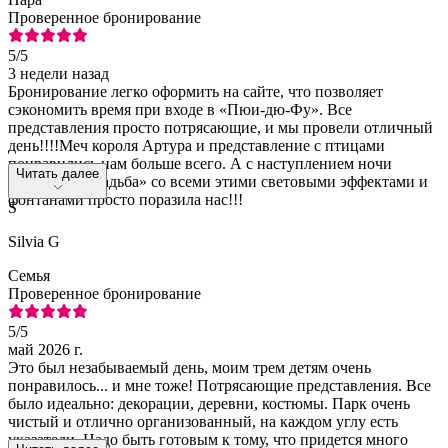
Проверенное бронирование
5
/5
3 недели назад
Бронирование легко оформить на сайте, что позволяет
сэкономить время при входе в «Пюи-дю-Фу». Все
представления просто потрясающие, и мы провели отличный
день!!!!Меч короля Артура и представление с птицами
понравились нам больше всего. А с наступлением ночи
Читать далее
«Огненная свадьба» со всеми этими световыми эффектами и
фонтанами просто поразила нас!!!
S
Silvia G
Семья
Проверенное бронирование
5
/5
май 2026 г.
Это был незабываемый день, моим трем детям очень
понравилось... и мне тоже! Потрясающие представления. Все
было идеально: декорации, деревни, костюмы. Парк очень
чистый и отлично организованный, на каждом углу есть
указатели. Надо быть готовым к тому, что придется много