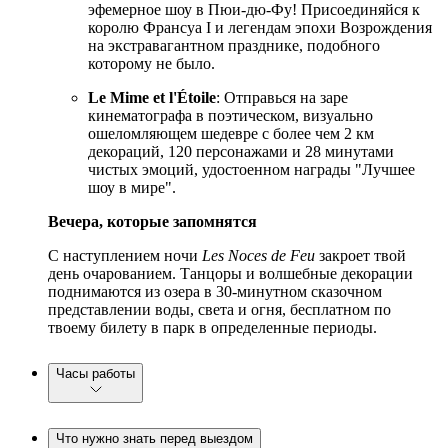
эфемерное шоу в Пюи-дю-Фу! Присоединяйся к
королю Франсуа I и легендам эпохи Возрождения
на экстравагантном празднике, подобного
которому не было.
Le Mime et l'Étoile
: Отправься на заре
кинематографа в поэтическом, визуально
ошеломляющем шедевре с более чем 2 км
декораций, 120 персонажами и 28 минутами
чистых эмоций, удостоенном награды "Лучшее
шоу в мире".
Вечера, которые запомнятся
С наступлением ночи
Les Noces de Feu
закроет твой
день очарованием. Танцоры и волшебные декорации
поднимаются из озера в 30-минутном сказочном
представлении воды, света и огня, бесплатном по
твоему билету в парк в определенные периоды.
Часы работы
Что нужно знать перед выездом