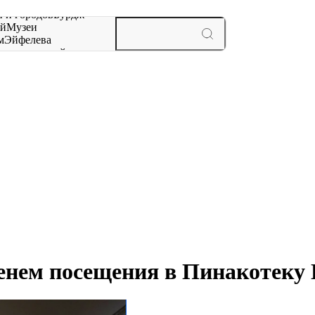
 и городов
Бурдж-
ай
Музеи
м
Эйфелева
ж
мероприятий и
енем посещения в Пинакотеку 