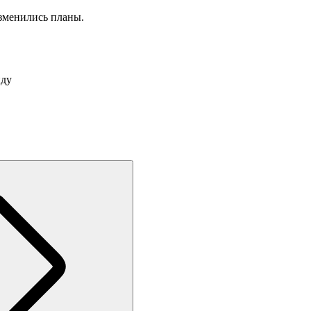
изменились планы.
иду