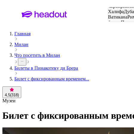
Поиск
мероприятий
Халифа
Дуб
Ватикана
Ри
башня
Пари
городов
Главная
Милан
Что посетить в Милан
Билеты в Пинакотеку ди Брера
Билет с фиксированным временем...
4,5
(
318
)
Музеи
Билет с фиксированным врем