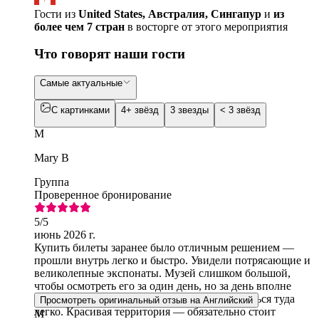
Гости из
United States, Австралия, Сингапур
и
из
более чем 7 стран
в восторге от этого мероприятия
Что говорят наши гости
Самые актуальные
С картинками
4+ звёзд
3 звезды
< 3 звёзд
M
Mary B
Группа
Проверенное бронирование
5
/5
июнь 2026 г.
Купить билеты заранее было отличным решением —
прошли внутрь легко и быстро. Увидели потрясающие и
великолепные экспонаты. Музей слишком большой,
чтобы осмотреть его за один день, но за день вполне
можно увидеть все самое интересное. Добраться туда
Просмотреть оригинальный отзыв на Английский
легко. Красивая территория — обязательно стоит
M