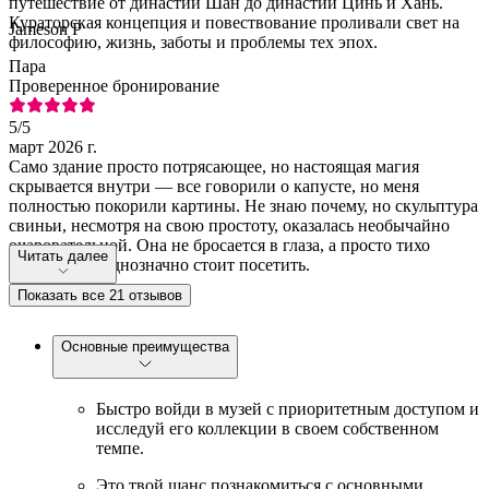
путешествие от династии Шан до династий Цинь и Хань.
Кураторская концепция и повествование проливали свет на
Jameson P
философию, жизнь, заботы и проблемы тех эпох.
Пара
Проверенное бронирование
5
/5
март 2026 г.
Само здание просто потрясающее, но настоящая магия
скрывается внутри — все говорили о капусте, но меня
полностью покорили картины. Не знаю почему, но скульптура
свиньи, несмотря на свою простоту, оказалась необычайно
очаровательной. Она не бросается в глаза, а просто тихо
Читать далее
впечатляет. Однозначно стоит посетить.
Показать все 21 отзывов
Основные преимущества
Быстро войди в музей с приоритетным доступом и
исследуй его коллекции в своем собственном
темпе.
Это твой шанс познакомиться с основными