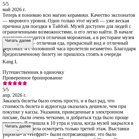
5
/5
май 2026 г.
Теперь я понимаю всю магию керамики. Качество экспонатов
— мирового уровня. Один только этот музей — уже веская
причина для поездки в Тайбэй. Музей доступен для людей с
ограниченными возможностями, и его легко найти. В начале
пандусов находится отличная мороженая, а в ресторане музея
Читать далее
на 4-м этаже — отличная еда, прекрасный вид и отличный
персонал. 4 с половиной часа пролетели незаметно. Благодаря
K
предоплаченному билету не пришлось стоять в очереди
Kang L
Путешественник в одиночку
Проверенное бронирование
5
/5
апр. 2026 г.
Заказать билеты было очень просто, и я был рад, что
стоимость билета и аудиогида оказалась дешевле, чем при
покупке у кассы. Указания, приведенные в электронном
письме, были очень четкими, и добраться туда было проще
простого. Я пришла в 10 утра и ушла, когда музей закрылся в
Читать далее
5 вечера, и успела осмотреть только третий этаж. Выставки
«Бронза» и «Нефрит» были потрясающими; это было
J