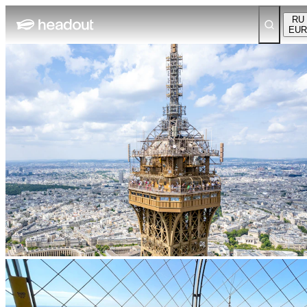
RU
EUR