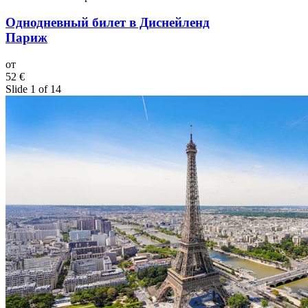
Однодневный билет в Диснейленд
Париж
от
52 €
Slide 1 of 14