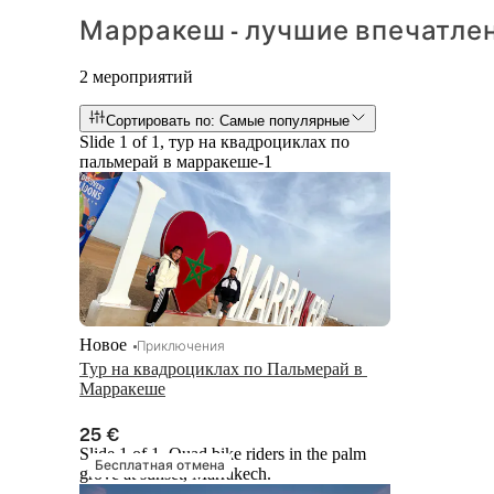
Марракеш - лучшие впечатле
2 мероприятий
Сортировать по: Самые популярные
Slide 1 of 1, тур на квадроциклах по
пальмерай в марракеше-1
Новое
Приключения
Тур на квадроциклах по Пальмерай в 
Марракеше
25 €
Slide 1 of 1, Quad bike riders in the palm
Бесплатная отмена
grove at sunset, Marrakech.