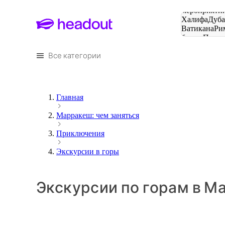
Поиск
мероприятий
Халифа
Дуб
Ватикана
Ри
башня
Пари
городов
Все категории
Главная
Марракеш: чем заняться
Приключения
Экскурсии в горы
Экскурсии по горам в М