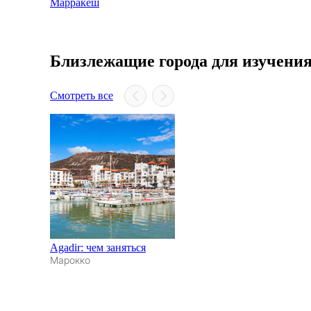
Марракеш
Близлежащие города для изучени
Смотреть все
Agadir: чем заняться
Марокко