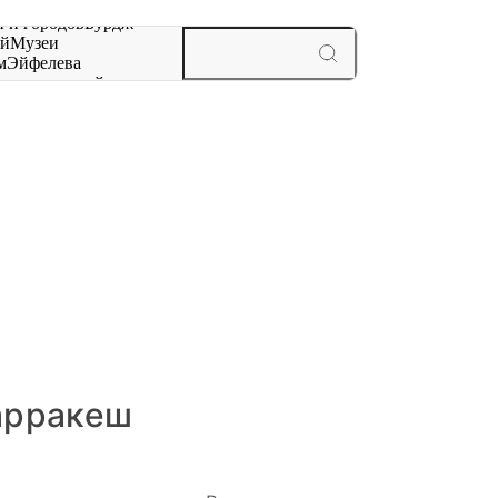
 и городов
Бурдж-
ай
Музеи
м
Эйфелева
ж
мероприятий и
арракеш