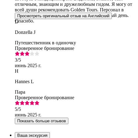
отличным, знающим и дружелюбным гидом. Я могу от
всей души рекомендовать Golden Tours. Персонал в
Стоунхендже тоже был полезен. Замечательный день.
Просмотреть оригинальный отзыв на Английский
Спасибо.
D
Donzella J
Путешественник в одиночку
Проверенное бронирование
3
/5
июнь 2025 г.
H
Hannes L
Пара
Проверенное бронирование
5
/5
июнь 2025 г.
Показать больше отзывов
Ваша экскурсия