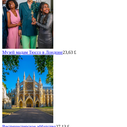
Музей мадам Тюссо в Лондоне
23,63 £
Вестминстерское аббатство
27,13 £