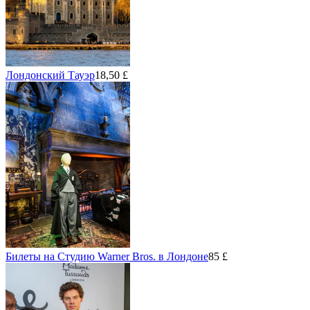
Лондонский Тауэр
18,50 £
Билеты на Студию Warner Bros. в Лондоне
85 £