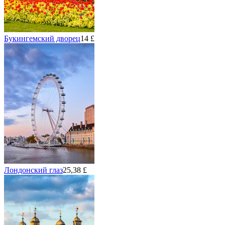
Букингемский дворец
14 £
Лондонский глаз
25,38 £