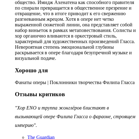
общество. Имидж Ахенатена как способного правителя
по спирали превращается в общественное презрение и
отвращение, что в итоге приводит к его свержению
разгневанным жрецом. Хотя в опере нет четко
выраженной сюжетной линии, она представляет собой
набор виньеток в рамках метаповествования. Солисты и
хор органично вливаются в оркестровый стиль,
характерный для художественных произведений Гласса.
Невероятная степень эмоциональной глубины
раскрывается в опере благодаря безупречной музыке и
визуальной подаче.
Хорошо для
Фанаты оперы | Поклонники творчества Филипа Гласса
Отзывы критиков
"Хор ENO и труппа жонглёров блистают в
вызывающей опере Филипа Гласса о фараоне, строящем
империю".
The Guardian