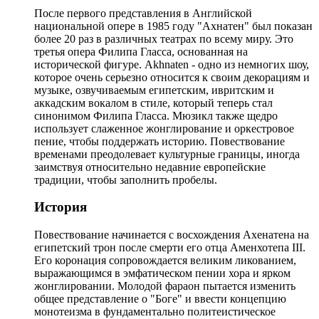
После первого представления в Английской
национальной опере в 1985 году "Ахнатен" был показан
более 20 раз в различных театрах по всему миру. Это
третья опера Филипа Гласса, основанная на
исторической фигуре. Akhnaten - одно из немногих шоу,
которое очень серьезно относится к своим декорациям и
музыке, озвучиваемым египетским, ивритским и
аккадским вокалом в стиле, который теперь стал
синонимом Филипа Гласса. Мюзикл также щедро
использует слаженное жонглирование и оркестровое
пение, чтобы поддержать историю. Повествование
временами преодолевает культурные границы, иногда
заимствуя относительно недавние европейские
традиции, чтобы заполнить пробелы.
История
Повествование начинается с восхождения Ахенатена на
египетский трон после смерти его отца Аменхотепа III.
Его коронация сопровождается великим ликованием,
выражающимся в эмфатическом пении хора и ярком
жонглировании. Молодой фараон пытается изменить
общее представление о "Боге" и ввести концепцию
монотеизма в фундаментально политеистическое