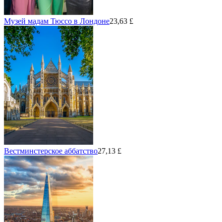
Музей мадам Тюссо в Лондоне
23,63 £
Вестминстерское аббатство
27,13 £