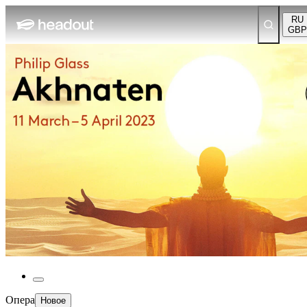
RU
GBP
Опера
Новое