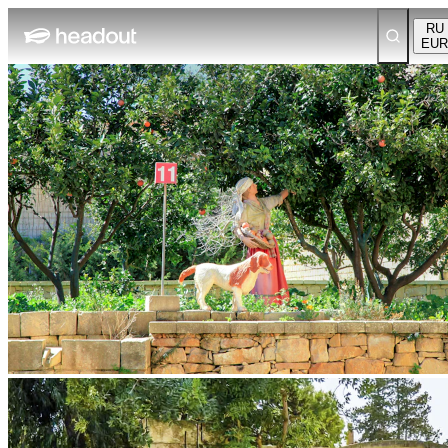
RU
EUR