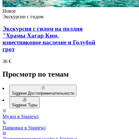
Новое
Экскурсии с гидом
Экскурсия с гидом на полдня
"Храмы Хагар Ким,
известняковое наследие и Голубой
грот
36 €
Просмотр по темам
Siggiewi Достопримечательности
Siggiewi Туры
Музеи в Siggiewi
Парковки в Siggiewi
Достопримечательности в Siggiewi