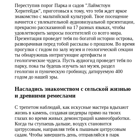
Переступив порог Парка и садов "Лаймстоун
Херитейдж", приготовься к тому, что тебя ждет яркое
знакомство с мальтийской культурой. Твое посещение
начнется с увлекательной аудиовизуальной презентации,
прекрасно рассказанной на 17 разных языках, чтобы
удовлетворить запросы посетителей со всего мира.
Презентация проведет тебя по богатой истории острова,
разворачивая перед тобой рассказы о прошлом. Во время
прогулки с гидом по залу музея и геологической секции
ты обнаружишь интригующие артефакты и
геологические чудеса. Пусть аудиогид проведет тебя по
парку, пока ты будешь изучать зал музея, раздел
геологии и пуническую гробницу, датируемую 400
годом до нашей эры.
Насладись знакомством с сельской жизнью
и древними ремеслами
С трепетом наблюдай, как искусные мастера вдыхают
жизнь в камень, создавая шедевры прямо на твоих
глазах во время живых демонстраций камнеобработки.
Когда ты ступаешь дальше, воздух становится
цитрусовым, направляя тебя к пышным цитрусовым
садам. Чтобы завершить день, отправляйся в парк