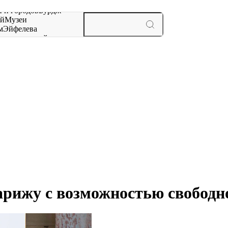
 и городов
Бурдж-
ай
Музеи
м
Эйфелева
ж
мероприятий и
арижу с возможностью свободн