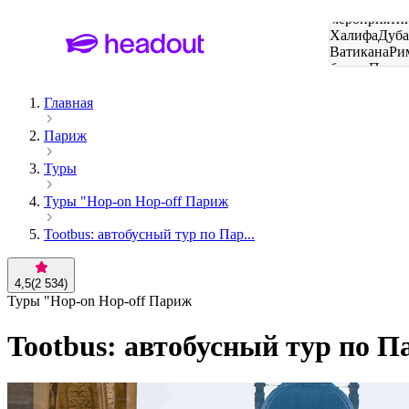
Поиск
мероприятий
Халифа
Дуб
Ватикана
Ри
башня
Пари
городов
Главная
Париж
Туры
Туры "Hop-on Hop-off Париж
Tootbus: автобусный тур по Пар...
4,5
(
2 534
)
Туры "Hop-on Hop-off Париж
Tootbus: автобусный тур по П