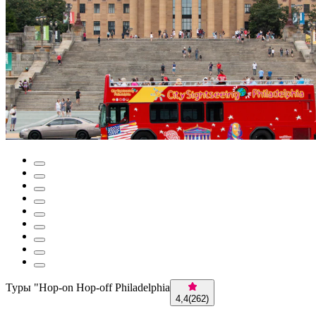
Туры "Hop-on Hop-off Philadelphia
4,4
(
262
)