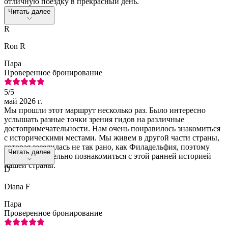
отличную поездку в прекрасный день.
Читать далее
R
Ron R
Пара
Проверенное бронирование
5
/5
май 2026 г.
Мы прошли этот маршрут несколько раз. Было интересно
услышать разные точки зрения гидов на различные
достопримечательности. Нам очень понравилось знакомиться
с историческими местами. Мы живем в другой части страны,
которая заселилась не так рано, как Филадельфия, поэтому
Читать далее
очень увлекательно познакомиться с этой ранней историей
нашей страны.
D
Diana F
Пара
Проверенное бронирование