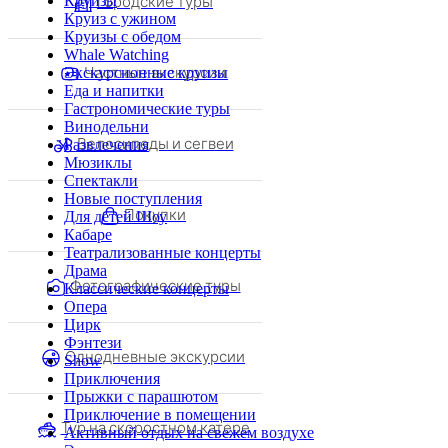
городские туры
Круизы
Круиз с ужином
Круизы с обедом
Whale Watching
Частные экскурсии
Экскурсионные круизы
Еда и напитки
Гастрономические туры
Винодельни
Велосипеды и сегвеи
Развлечения
Мюзиклы
Спектакли
Новые поступления
Покупки
Для детей Шоу
Кабаре
Театрализованные концерты
Драма
Фотографические туры
Классические концерты
Опера
Цирк
Фэнтези
Однодневные экскурсии
Show
Приключения
Прыжки с парашютом
Приключение в помещении
Тур на скоростном катере
Активный отдых на свежем воздухе