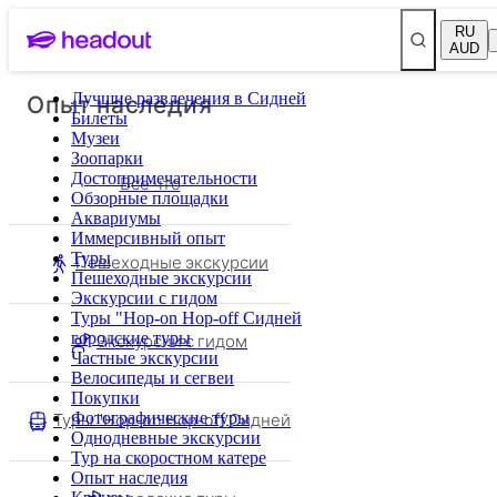
RU
AUD
Опыт наследия
Лучшие развлечения в Сидней
Билеты
Музеи
Зоопарки
Достопримечательности
Все что
Обзорные площадки
Аквариумы
Иммерсивный опыт
Туры
Пешеходные экскурсии
Пешеходные экскурсии
Экскурсии с гидом
Туры "Hop-on Hop-off Сидней
городские туры
Экскурсии с гидом
Частные экскурсии
Велосипеды и сегвеи
Покупки
Туры "Hop-on Hop-off Сидней
Фотографические туры
Однодневные экскурсии
Тур на скоростном катере
Опыт наследия