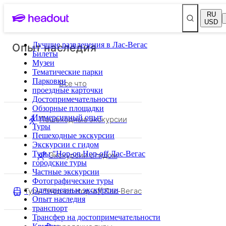
RU
USD
Опыт наследия
Лучшие развлечения в Лас-Вегас
Билеты
Музеи
Тематические парки
Парковки
Все что
проездные карточки
Достопримечательности
Обзорные площадки
Иммерсивный опыт
Пешеходные экскурсии
Туры
Пешеходные экскурсии
Экскурсии с гидом
Туры "Hop-on Hop-off Лас-Вегас
Экскурсии с гидом
городские туры
Частные экскурсии
Фотографические туры
Туры "Hop-on Hop-off Лас-Вегас
Однодневные экскурсии
Опыт наследия
транспорт
Трансфер на достопримечательности