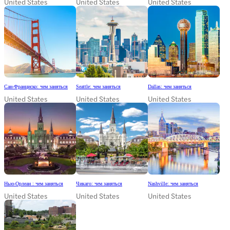
United States
United States
United States
Сан-Франциско: чем заняться
Seattle: чем заняться
Dallas: чем заняться
United States
United States
United States
Нью-Орлеан : чем заняться
Чикаго: чем заняться
Nashville: чем заняться
United States
United States
United States