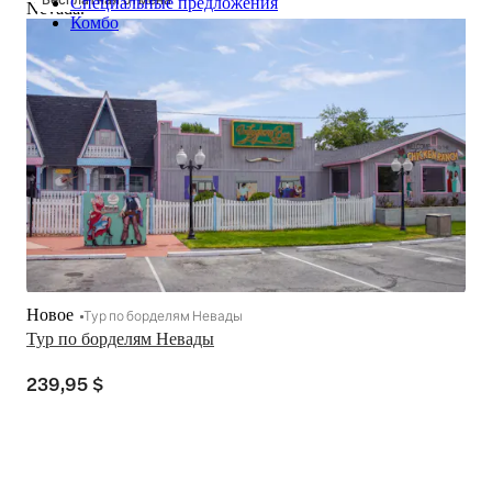
Специальные предложения
Nevada.
Комбо
Новое
Тур по борделям Невады
Тур по борделям Невады
239,95 $