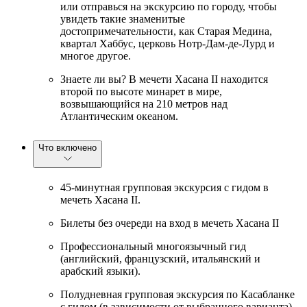
или отправься на экскурсию по городу, чтобы
увидеть такие знаменитые
достопримечательности, как Старая Медина,
квартал Хаббус, церковь Нотр-Дам-де-Лурд и
многое другое.
Знаете ли вы? В мечети Хасана II находится
второй по высоте минарет в мире,
возвышающийся на 210 метров над
Атлантическим океаном.
Что включено
45-минутная групповая экскурсия с гидом в
мечеть Хасана II.
Билеты без очереди на вход в мечеть Хасана II
Профессиональный многоязычный гид
(английский, французский, итальянский и
арабский языки).
Полудневная групповая экскурсия по Касабланке
с гидом (в зависимости от выбранного варианта)