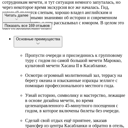
сотрудникам мечети, и тут ситуация немного запуталась, но
через некоторое время экскурсия все же началась. Гид,
который является слепым, хорошо владел английским и
Читать далее
обладал обширными знаниями об истории и современном
назначении мечети, о чем рассказывал с юмором. В целом это
Показать все 169 отзывов
был незабываемый опыт.
Основные преимущества
Пропусти очереди и присоединись к групповому
туру с гидом по самой большой мечети Марокко,
культовой мечети Хасана II в Касабланке.
Осмотри огромный молитвенный зал, террасу на
берегу океана и изысканные изразцы зеллиге с
помощью профессионального местного гида.
Узнай историю, символику и мастерство, лежащие
в основе дизайна мечети, во время
целенаправленного 45-минутного посещения с
гидом, в которое включены билеты без очереди.
Сделай свой отдых ещё приятнее, заказав
трансфер из центра Касабланки и обратно в отель,