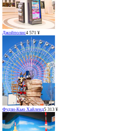
Джойполис
4 571 ¥
Фудзи-Кью Хайленд
5 313 ¥