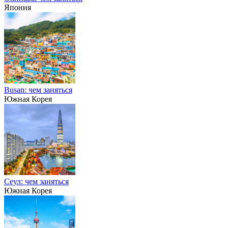
Япония
Busan: чем заняться
Южная Корея
Сеул: чем заняться
Южная Корея