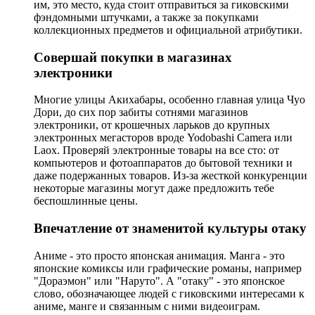
им, это место, куда стоит отправиться за гиковскими
фэндомными штучками, а также за покупками
коллекционных предметов и официальной атрибутики.
Совершай покупки в магазинах
электроники
Многие улицы Акихабары, особенно главная улица Чуо
Дори, до сих пор забиты сотнями магазинов
электроники, от крошечных ларьков до крупных
электронных мегасторов вроде Yodobashi Camera или
Laox. Проверяй электронные товары на все сто: от
компьютеров и фотоаппаратов до бытовой техники и
даже подержанных товаров. Из-за жесткой конкуренции
некоторые магазины могут даже предложить тебе
беспошлинные цены.
Впечатление от знаменитой культуры отаку
Аниме - это просто японская анимация. Манга - это
японские комиксы или графические романы, например
"Дораэмон" или "Наруто". А "отаку" - это японское
слово, обозначающее людей с гиковскими интересами к
аниме, манге и связанным с ними видеоиграм.