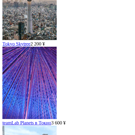
Tokyo Skytree
2 200 ¥
teamLab Planets в Токио
3 600 ¥