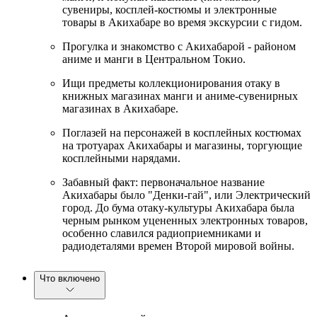
сувениры, косплей-костюмы и электронные
товары в Акихабаре во время экскурсии с гидом.
Прогулка и знакомство с Акихабарой - районом
аниме и манги в Центральном Токио.
Ищи предметы коллекционирования отаку в
книжных магазинах манги и аниме-сувенирных
магазинах в Акихабаре.
Поглазей на персонажей в косплейных костюмах
на тротуарах Акихабары и магазины, торгующие
косплейными нарядами.
Забавный факт: первоначальное название
Акихабары было "Денки-гай", или Электрический
город. До бума отаку-культуры Акихабара была
черным рынком уцененных электронных товаров,
особенно славился радиоприемниками и
радиодеталями времен Второй мировой войны.
Что включено