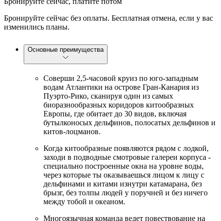
Бронируйте сейчас, платите потом
Бронируйте сейчас без оплаты. Бесплатная отмена, если у вас
изменились планы.
Основные преимущества
Соверши 2,5-часовой круиз по юго-западным
водам Атлантики на острове Гран-Канария из
Пуэрто-Рико, сканируя один из самых
биоразнообразных коридоров китообразных
Европы, где обитает до 30 видов, включая
бутылконосых дельфинов, полосатых дельфинов и
китов-лоцманов.
Когда китообразные появляются рядом с лодкой,
заходи в подводные смотровые галереи корпуса -
специально построенные окна на уровне воды,
через которые ты оказываешься лицом к лицу с
дельфинами и китами изнутри катамарана, без
брызг, без толпы людей у поручней и без ничего
между тобой и океаном.
Многоязычная команда ведет повествование на