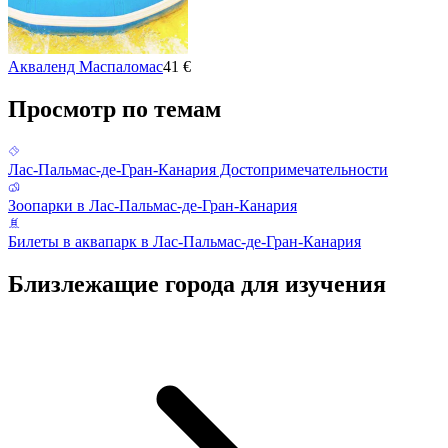
Акваленд Маспаломас
41 €
Просмотр по темам
Лас-Пальмас-де-Гран-Канария Достопримечательности
Зоопарки в Лас-Пальмас-де-Гран-Канария
Билеты в аквапарк в Лас-Пальмас-де-Гран-Канария
Близлежащие города для изучения