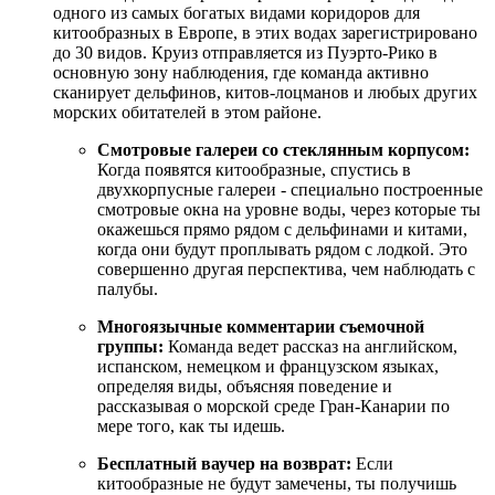
одного из самых богатых видами коридоров для
китообразных в Европе, в этих водах зарегистрировано
до 30 видов. Круиз отправляется из Пуэрто-Рико в
основную зону наблюдения, где команда активно
сканирует дельфинов, китов-лоцманов и любых других
морских обитателей в этом районе.
Смотровые галереи со стеклянным корпусом:
Когда появятся китообразные, спустись в
двухкорпусные галереи - специально построенные
смотровые окна на уровне воды, через которые ты
окажешься прямо рядом с дельфинами и китами,
когда они будут проплывать рядом с лодкой. Это
совершенно другая перспектива, чем наблюдать с
палубы.
Многоязычные комментарии съемочной
группы:
Команда ведет рассказ на английском,
испанском, немецком и французском языках,
определяя виды, объясняя поведение и
рассказывая о морской среде Гран-Канарии по
мере того, как ты идешь.
Бесплатный ваучер на возврат:
Если
китообразные не будут замечены, ты получишь