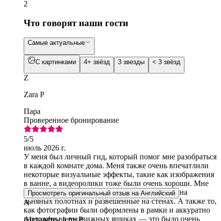
2
Что говорят наши гости
Самые актуальные
С картинками
4+ звёзд
3 звезды
< 3 звёзд
Z
Zara P
Пара
Проверенное бронирование
5
/5
июль 2026 г.
У меня был личный гид, который помог мне разобраться
в каждой комнате дома. Меня также очень впечатлили
некоторые визуальные эффекты, такие как изображения
в ванне, а видеоролики тоже были очень хороши. Мне
очень понравились цитаты Фриды, вышитые на
Просмотреть оригинальный отзыв на Английский
льняных полотнах и развешенные на стенах. А также то,
A
как фотографии были оформлены в рамки и аккуратно
разложены в выдвижных ящиках — это было очень
Alexandre-pierre P