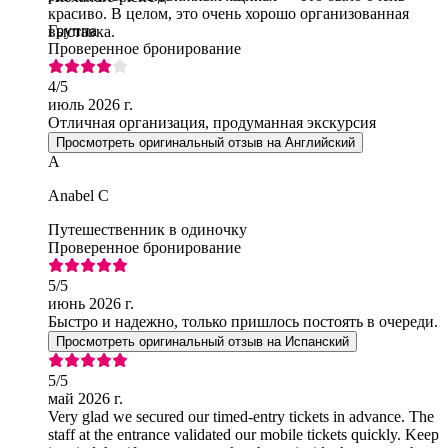
красиво. В целом, это очень хорошо организованная
Группа
выставка.
Проверенное бронирование
4
/5
июль 2026 г.
Отличная организация, продуманная экскурсия
Просмотреть оригинальный отзыв на Английский
A
Anabel C
Путешественник в одиночку
Проверенное бронирование
5
/5
июнь 2026 г.
Быстро и надежно, только пришлось постоять в очереди.
Просмотреть оригинальный отзыв на Испанский
5
/5
май 2026 г.
Very glad we secured our timed-entry tickets in advance. The
staff at the entrance validated our mobile tickets quickly. Keep