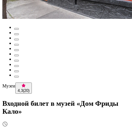
Музеи
4,3
(
20
)
Входной билет в музей «Дом Фриды
Кало»