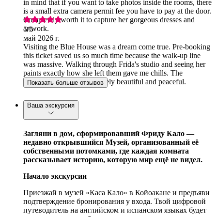
in mind that if you want to take photos inside the rooms, there
is a small extra camera permit fee you have to pay at the door.
Completely worth it to capture her gorgeous dresses and
artwork.
5
/5
май 2026 г.
Visiting the Blue House was a dream come true. Pre-booking
this ticket saved us so much time because the walk-up line
was massive. Walking through Frida's studio and seeing her
paints exactly how she left them gave me chills. The
courtyard garden is absolutely beautiful and peaceful.
Показать больше отзывов
Ваша экскурсия
Загляни в дом, сформировавший Фриду Кало —
недавно открывшийся Музей, организованный её
собственными потомками, где каждая комната
рассказывает историю, которую мир ещё не видел.
Начало экскурсии
Приезжай в музей «Каса Кало» в Койоакане и предъяви
подтверждение бронирования у входа. Твой цифровой
путеводитель на английском и испанском языках будет