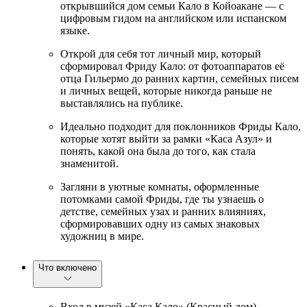
открывшийся дом семьи Кало в Койоакане — с
цифровым гидом на английском или испанском
языке.
Открой для себя тот личный мир, который
сформировал Фриду Кало: от фотоаппаратов её
отца Гильермо до ранних картин, семейных писем
и личных вещей, которые никогда раньше не
выставлялись на публике.
Идеально подходит для поклонников Фриды Кало,
которые хотят выйти за рамки «Каса Азул» и
понять, какой она была до того, как стала
знаменитой.
Загляни в уютные комнаты, оформленные
потомками самой Фриды, где ты узнаешь о
детстве, семейных узах и ранних влияниях,
сформировавших одну из самых знаковых
художниц в мире.
Что включено
Вход в музей «Каса Кало» (Красный дом)