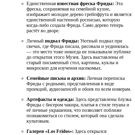
Единственная
известная фреска Фриды:
Эта
фреска, сохраняемая на семейной кухне,
изображает молодое дерево грейпфрута и является
единственной настенной росписью, которую
когда-либо создала Фрида. Само дерево теперь
растёт во дворе.
Личный
подвал Фриды:
Уютный подвал при
свечах, где Фрида писала, рисовала и уединялась
— это место тоже никогда не показывали публике
до открытия этого Музея. Здесь выставлены её
старый письменный стол, картины, куклы и
микроскоп для изучения насекомых.
Семейные письма и архив:
Личная переписка
Фриды с родными, представленная в виде
проекций, аудиозаписей и обоев по всем номерам.
Артефакты и одежда:
Здесь представлены блузка
Фриды с бисером чакира, платья в стиле теуана и
её личные украшения, что позволяет поближе
познакомиться со стилем, который она сделала
культовым.
Галерея «Los Fridos»:
Здесь открылся