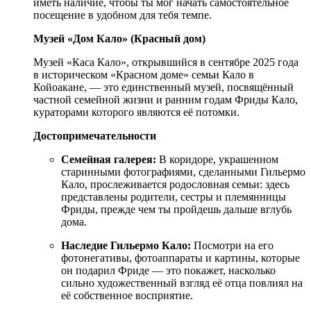
иметь наличие, чтобы ты мог начать самостоятельное
посещение в удобном для тебя темпе.
Музей «Дом Кало» (Красный дом)
Музей «Каса Кало», открывшийся в сентябре 2025 года
в историческом «Красном доме» семьи Кало в
Койоакане, — это единственный музей, посвящённый
частной семейной жизни и ранним годам Фриды Кало,
кураторами которого являются её потомки.
Достопримечательности
Семейная галерея:
В коридоре, украшенном
старинными фотографиями, сделанными Гильермо
Кало, прослеживается родословная семьи: здесь
представлены родители, сестры и племянницы
Фриды, прежде чем ты пройдешь дальше вглубь
дома.
Наследие Гильермо Кало:
Посмотри на его
фотонегативы, фотоаппараты и картины, которые
он подарил Фриде — это покажет, насколько
сильно художественный взгляд её отца повлиял на
её собственное восприятие.