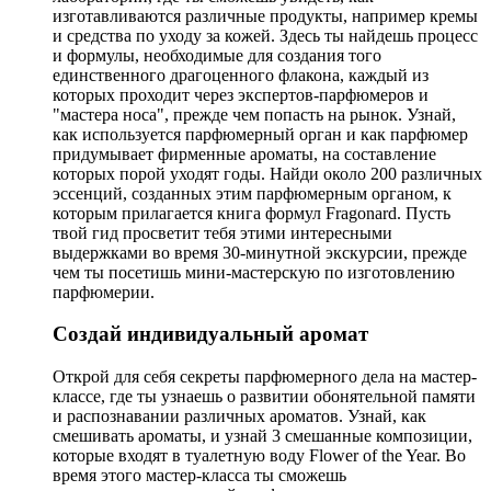
изготавливаются различные продукты, например кремы
и средства по уходу за кожей. Здесь ты найдешь процесс
и формулы, необходимые для создания того
единственного драгоценного флакона, каждый из
которых проходит через экспертов-парфюмеров и
"мастера носа", прежде чем попасть на рынок. Узнай,
как используется парфюмерный орган и как парфюмер
придумывает фирменные ароматы, на составление
которых порой уходят годы. Найди около 200 различных
эссенций, созданных этим парфюмерным органом, к
которым прилагается книга формул Fragonard. Пусть
твой гид просветит тебя этими интересными
выдержками во время 30-минутной экскурсии, прежде
чем ты посетишь мини-мастерскую по изготовлению
парфюмерии.
Создай индивидуальный аромат
Открой для себя секреты парфюмерного дела на мастер-
классе, где ты узнаешь о развитии обонятельной памяти
и распознавании различных ароматов. Узнай, как
смешивать ароматы, и узнай 3 смешанные композиции,
которые входят в туалетную воду Flower of the Year. Во
время этого мастер-класса ты сможешь