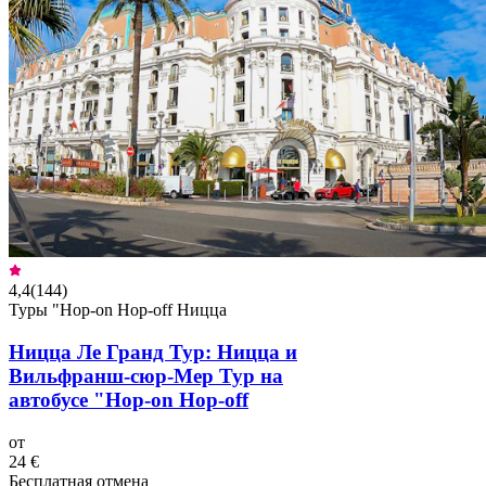
4,4
(
144
)
Туры "Hop-on Hop-off Ницца
Ницца Ле Гранд Тур: Ницца и
Вильфранш-сюр-Мер Тур на
автобусе "Hop-on Hop-off
от
24 €
Бесплатная отмена